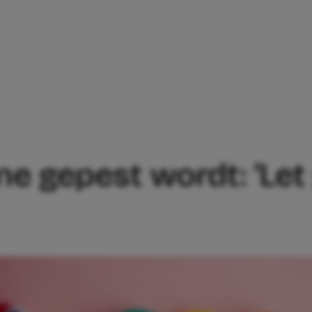
ONLINE GEPEST WORDT: ‘LET GOED OP D
ine gepest wordt: ‘Le