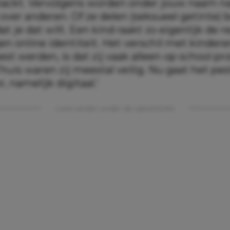
ackt. Vervolgens worden onder jouw naam n
over anderen. Of ze delen (seksueel getinte) 
at je dat wilt. Een kind raakt zo eigenlijk de r
gen online identiteit. Het verschil met kindere
st werden, is dat zij vaak alleen op school p
huis waren zij meestal veilig. Nu gaat het pe
 namelijk digitaal.’
Lees verder onder de advertentie