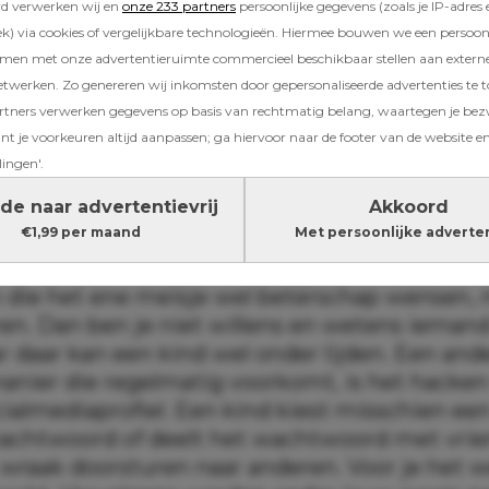
rd verwerken wij en
onze 233 partners
persoonlijke gegevens (zoals je IP-adres 
doen is oprichter van
Bureau Jeugd & Media
, 
) via cookies of vergelijkbare technologieën. Hiermee bouwen we een persoonli
 die jeugdprofessionals en ouders informeert 
amen met onze advertentieruimte commercieel beschikbaar stellen aan extern
ijsheid en mediaopvoeding.
etwerken. Zo genereren wij inkomsten door gepersonaliseerde advertenties te 
ners verwerken gegevens op basis van rechtmatig belang, waartegen je be
t je voorkeuren altijd aanpassen; ga hiervoor naar de footer van de website en
en: wat is dat eigenlijk?
lingen'.
de naar advertentievrij
Akkoord
rschillende vormen van cyberpesten. Een vee
€1,99 per maand
Met persoonlijke adverte
et buitensluiten van een kind in de groepsap
. Dat kan soms heel subtiel gebeuren. Denk 
 die het ene meisje wel beterschap wensen, 
en. Dan ben je niet willens en wetens iemand
 daar kan een kind wel onder lijden. Een ande
manier die regelmatig voorkomt, is het hacken
ialmediaprofiel. Een kind kiest misschien een
achtwoord of deelt het wachtwoord met vrie
 wraak doorsturen naar anderen. Voor je het w