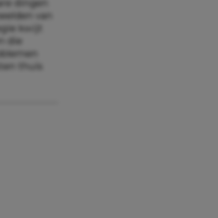
are dingen
beelden van
egie kwijt
n die
roblemen
sten thuis