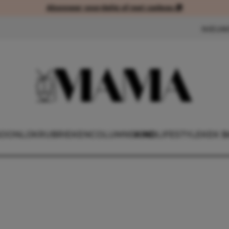
Abonneer voordelig of met cadeau 🎁
Abonneer voordelig of met cad
NIEUW
OONLIJK
RUBRIEKEN
COLUMNS
KIND
LIFESTYLE
KEK B