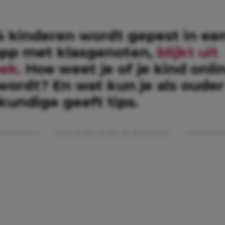
 4 kinderen wordt gepest in ee
pp met klasgenoten,
blijkt uit
oek
. Hoe weet je of je kind onli
wordt? En wat kun je als oude
kundige geeft tips.
Lees verder onder de advertentie