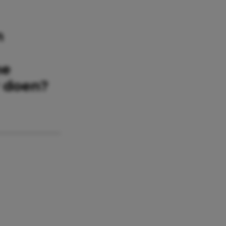
n
ne
r doen?