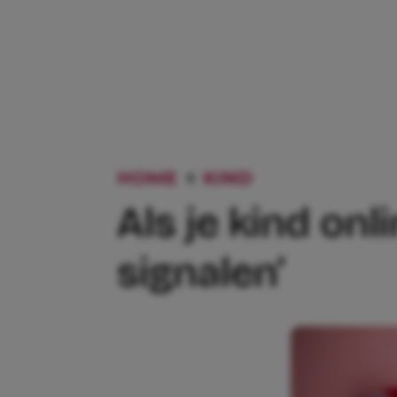
HOME
KIND
ALS JE KIND 
Als je kind onl
signalen’