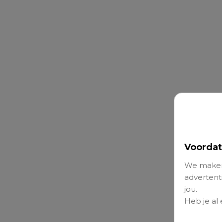
Voordat
We maken
advertenti
jou.
Heb je al