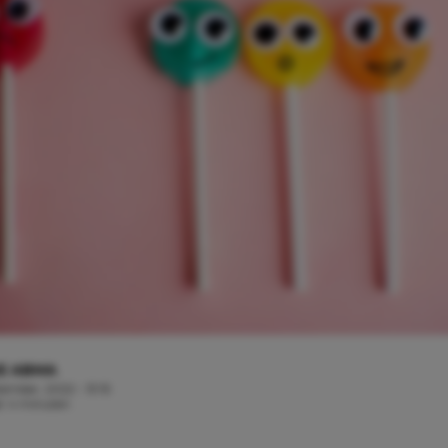
E ABMA
tember, 2022 - 13:15
jd: 4 minuten