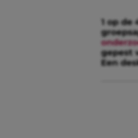
1 op de
groepsa
onderz
gepest 
Een des