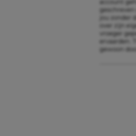
account geh
geschreven 
jou zonder d
over zijn ei
vroeger gepe
ervaarden. T
gewoon door,