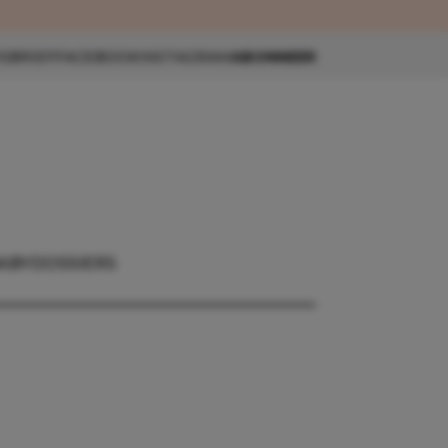
eau 🎁
SBRIEF
FACEBOOK
INSTAGRAM
ABONNEER
ABY
DOSSIERS