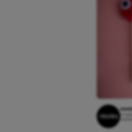
MAIK
27 sep
Leesti