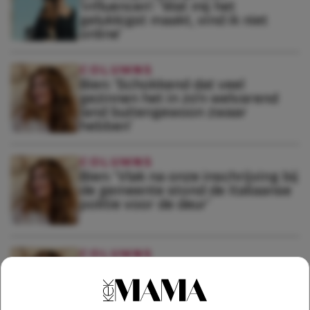
‘influencen’: ‘Wat mij het
gelukkigst maakt, vind ik niet
online’
COLUMNS
Bien: ‘Schokkend dat veel
gezinnen het in zo’n welvarend
land buitengewoon zwaar
hebben’
COLUMNS
Bien: ‘Vlak na onze inschrijving bij
de gemeente stond de Italiaanse
politie voor de deur’
COLUMNS
Bien gaat trouwen: ‘We vieren
onze liefde en hebben alleen
elkaar nodig’