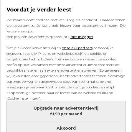
Voordat je verder leest
COLUMNS
We maken onze content met veel zorg en aandacht. Daarom tonen
Biens zus Fleur overleed op haar
we advertenties. Je kunt ook kiezen voor advertentievrij lezen. Die
28ste: ‘Pijn die ik altijd meedraag,
keuze is aan jou.
maar waar ik ook kracht uithaal’
Heb je al een advertentievrij account?
Hier inloggen
Met je akkoord verwerken wij en
onze 233 partners
persoonlijke
gegevens (zoals je IP-adres en websitebezoek) via cookies of
COLUMNS
vergelijkbare technologieën. Hiermee bouwen we een persoonlijk
Bien: “Geef mij een van jouw
profiel op, dat we samen met onze advertentieruimte commercieel
kinderen, dan krijg jij mijn slagerij’,
beschikbaar stellen aan externe advertentienetwerken. Zo genereren
grapte hij’
wij inkomsten door gepersonaliseerde advertenties te tonen. Sommige
partners verwerken gegevens op basis van rechtmatig belang,
waartegen je bezwaar kunt maken. Je kunt je voorkeuren altijd
aanpassen; ga hiervoor naar de footer van de website en klik op
COLUMNS
'Cookie instellingen'.
Bien: ‘Hij geeft haar het gevoel
dat ze het niet waard is’
Upgrade naar advertentievrij
€1,99 per maand
Akkoord