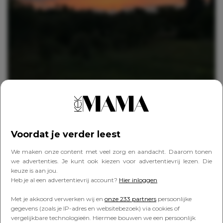
To be continued… Bacio,
Bien
Voordat je verder leest
We maken onze content met veel zorg en aandacht. Daarom tonen
we advertenties. Je kunt ook kiezen voor advertentievrij lezen. Die
keuze is aan jou.
Heb je al een advertentievrij account?
Hier inloggen
Met je akkoord verwerken wij en
onze 233 partners
persoonlijke
gegevens (zoals je IP-adres en websitebezoek) via cookies of
vergelijkbare technologieën. Hiermee bouwen we een persoonlijk