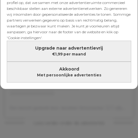
profiel op, dat we samen met onze advertentieruimte commercieel
beschikbaar stellen aan externe advertentienetwerken. Zo genereren
wij inkomsten door gepersonaliseerde advertenties te tonen. Sommige
partners verwerken gegevens op basis van rechtmatig belang,
waartegen je bezwaar kunt maken. Je kunt je voorkeuren altijd
aanpassen; ga hiervoor naar de footer van de website en klik op
Dit bericht op Instagram bekijken
'Cookie instellingen'.
Upgrade naar advertentievrij
€1,99 per maand
Akkoord
Met persoonlijke advertenties
Een bericht gedeeld door Jacobien Schumacher 🇮🇹 (@jacobienschumacher)
Lees verder onder de advertentie