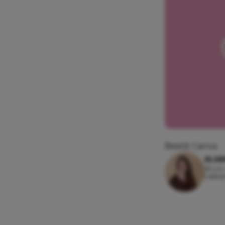
Beeld: Canva
ELSE
18 jun
Leesti