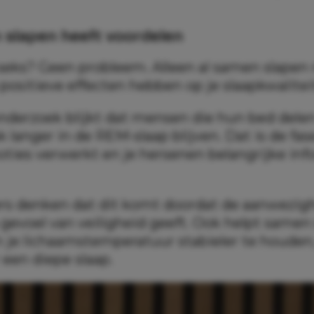
slapen heeft voordelen
 seks? Geen probleem. Alleen al samen slapen
positieve effecten hebben op je slaapkwalitei
onderzoek blijkt dat mensen die hun bed del
k langer in de REM-slaap blijven. Dat is de fas
ties verwerkt en je hersenen belangrijke inf
s denken dat dit komt doordat de aanwezig
 gevoel van veiligheid geeft. Ook helpt samen
 je lichaamstemperatuur stabieler te houden
 een diepe slaap.
t een kanttekening aan