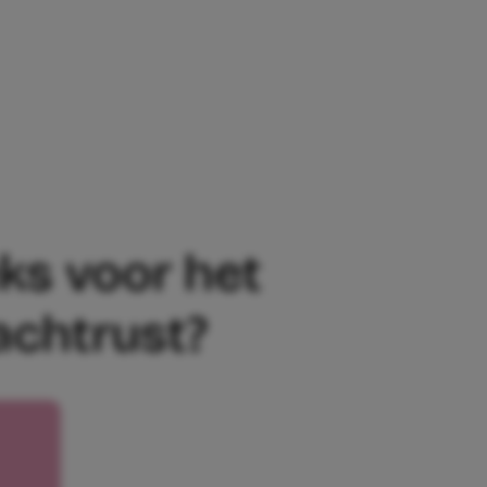
 HET SLAPENGAAN ÉCHT VOOR EEN BET
ks voor het
achtrust?