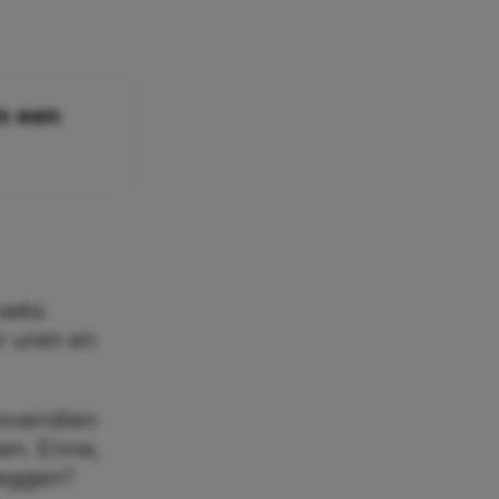
en een
seks
r uren en
bovendien
en. Enne,
zeggen?