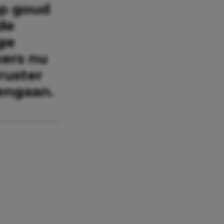
ap goud
de
ge
ers nu
ruster
engaan.