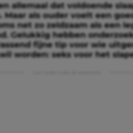
n allemaal dat voldoende sla
. Maar als ouder voelt een goe
oms net zo zeldzaam als een le
. Gelukkig hebben onderzoek
assend fijne tip voor wie uitge
wil worden: seks voor het slap
Lees verder onder de advertentie