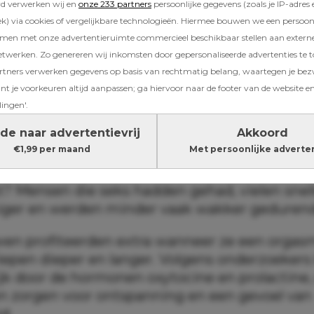
sch onderzoek
blijkt namelijk dat een vrijpartij
rd verwerken wij en
onze 233 partners
persoonlijke gegevens (zoals je IP-adres 
lleen goed is voor je relatie, maar ook voor je 
) via cookies of vergelijkbare technologieën. Hiermee bouwen we een persoonli
amen met onze advertentieruimte commercieel beschikbaar stellen aan extern
etwerken. Zo genereren wij inkomsten door gepersonaliseerde advertenties te 
en na seks
ners verwerken gegevens op basis van rechtmatig belang, waartegen je be
t je voorkeuren altijd aanpassen; ga hiervoor naar de footer van de website en
derzoek droegen veertien samenwonende stel
lingen'.
g een speciale hoofdband die hun slaap regist
de naar advertentievrij
Akkoord
end gaven ze door of ze seks hadden gehad, al
€1,99 per maand
Met persoonlijke adverte
hun partner.
? Mensen die seks hadden gehad, vielen snelle
tiger en werden minder vaak wakker gedurend
wen profiteerden extra wanneer ze een orga
sliepen dieper en langer. Volgens onderzoeker
ijk door de hormonen oxytocine en prolactine,
n zorgen voor ontspanning en een gevoel van
d.