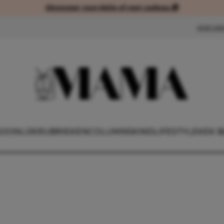
Abonneer voordelig of met cadeau 🎁
Abonneer voordelig of met cad
NIEUW
OONLIJK
RUBRIEKEN
COLUMNS
KIND
LIFESTYLE
KEK B