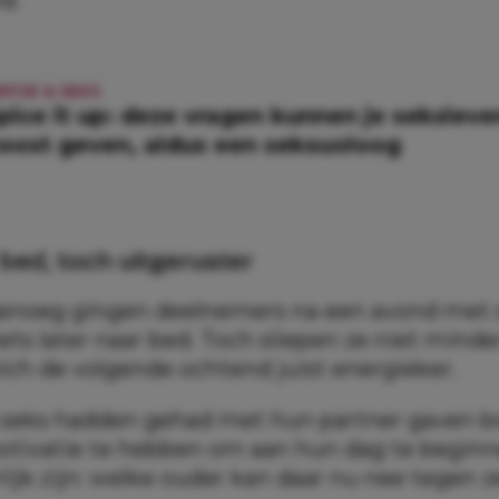
IEFDE & SEKS
pice it up: deze vragen kunnen je sekslev
oost geven, aldus een seksuoloog
bed, toch uitgeruster
enoeg gingen deelnemers na een avond met 
ts later naar bed. Toch sliepen ze niet minde
zich de volgende ochtend juist energieker.
 seks hadden gehad met hun partner gaven 
tivatie te hebben om aan hun dag te beginn
lijk zijn: welke ouder kan daar nu nee tegen 