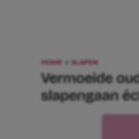
HOME
SLAPEN
VERMOEID
Vermoeide oude
slapengaan éc