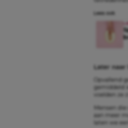
Lees ook
L
S
b
Later naar 
Opvallend g
gemiddeld ie
voelden ze 
Mensen die
aan meer mo
laten we eer