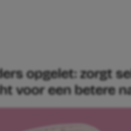
E OUDERS OPGELET: ZORGT SEKS VOOR
rs opgelet: zorgt se
ht voor een betere n