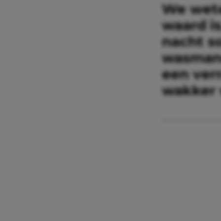
We wete
waard is
nacht s
wasmand
een verr
wakker 