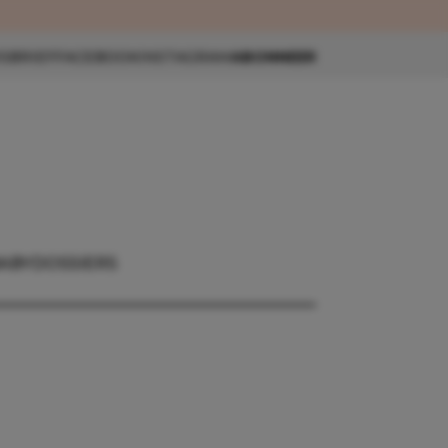
eau 🎁
SBRIEF
FACEBOOK
INSTAGRAM
ABONNEER
ABY
DOSSIERS