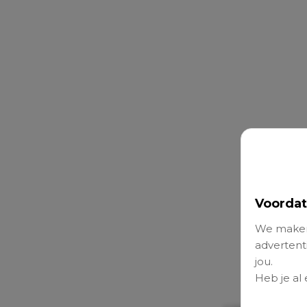
Voordat
We maken
advertenti
jou.
Heb je al