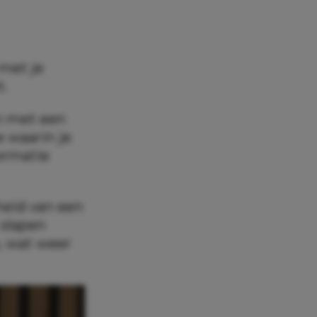
 met je
t.
en met een
e waarin je
ormatie
heid van een
 slapen
, wat weer