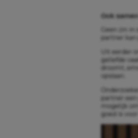
Ook samen 
Geen zin in
partner kan 
Uit eerder 
geliefde vaa
droomt, emo
opslaan.
Onderzoeker
partner een
mogelijk om
goed is voor
Maar er zi