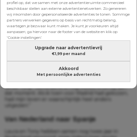
profiel op, dat we samen met onze advertentieruimte commercieel
beschikbaar stellen aan externe advertentienetwerken. Zo genereren
wij inkomsten door gepersonaliseerde advertenties te tonen. Sommige
partners verwerken gegevens op basis van rechtmatig belang,
waartegen je bezwaar kunt maken. Je kunt je voorkeuren altijd
aanpassen; ga hiervoor naar de footer van de website en klik op
'Cookie instellingen'.
Upgrade naar advertentievrij
€1,99 per maand
Akkoord
Die spontane beslissing veranderde haar leven
Met persoonlijke advertenties
voorgoed. In Córdoba ontmoette ze haar grote
liefde Tony. “Soms denk ik nog weleens terug aan
dat moment. Als ik toen voor Madrid had gekozen,
had mijn leven er waarschijnlijk heel anders
uitgezien.”
Van Nederland naar Spanje
Laura en Tony hebben samen nog twee jaar in