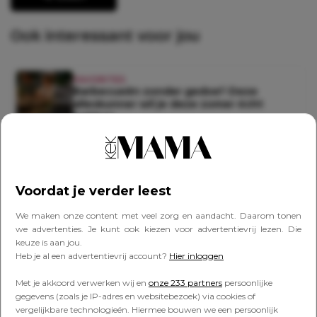
Ook interessant voor jou
FAVORITES
Barbecueën zonder gedoe? Deze
alleskunner wil je deze zomer écht
hebben
FASHION
Matchende zwemkleding met je mini?
Deze collectie maakt mag niet ontbreken
Voordat je verder leest
in je koffer
We maken onze content met veel zorg en aandacht. Daarom tonen
we advertenties. Je kunt ook kiezen voor advertentievrij lezen. Die
keuze is aan jou.
BN'ERS
Michelle Walk deelt schrik na ernstig
Heb je al een advertentievrij account?
Hier inloggen
zwembadongeluk van zoon: ‘Een
godswonder dat hij ongedeerd is’
Met je akkoord verwerken wij en
onze 233 partners
persoonlijke
gegevens (zoals je IP-adres en websitebezoek) via cookies of
vergelijkbare technologieën. Hiermee bouwen we een persoonlijk