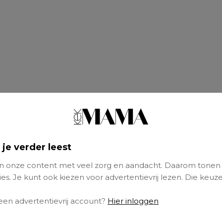
 je verder leest
 onze content met veel zorg en aandacht. Daarom tonen
es. Je kunt ook kiezen voor advertentievrij lezen. Die keuze
 moeder van Isabel (7) en Sef (3):
 een advertentievrij account?
Hier inloggen
e kent van ­vroeger, weet dat ze echt ontzett