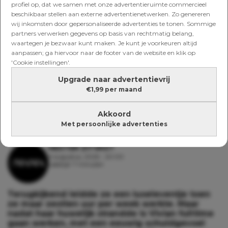
profiel op, dat we samen met onze advertentieruimte commercieel
beschikbaar stellen aan externe advertentienetwerken. Zo genereren
wij inkomsten door gepersonaliseerde advertenties te tonen. Sommige
partners verwerken gegevens op basis van rechtmatig belang,
waartegen je bezwaar kunt maken. Je kunt je voorkeuren altijd
aanpassen; ga hiervoor naar de footer van de website en klik op
'Cookie instellingen'.
Upgrade naar advertentievrij
€1,99 per maand
Akkoord
Met persoonlijke advertenties
Beeld: Getty Images
HESTER ZITVAST
6 augustus, 2026 - 20:00
Leestijd: 7 minuten
Terugkijkend leidde ze een luxeleventje toen
ze maar zestien uur per week werkte. Maar
nadat haar huwelijk strandde is Vivian fulltime
gaan werken, met een eeuwig schuldgevoel