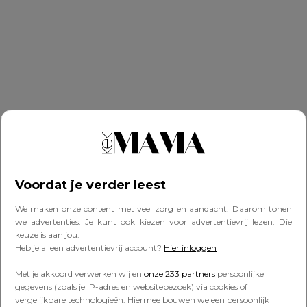
Voordat je verder leest
We maken onze content met veel zorg en aandacht. Daarom tonen
we advertenties. Je kunt ook kiezen voor advertentievrij lezen. Die
keuze is aan jou.
Heb je al een advertentievrij account?
Hier inloggen
Met je akkoord verwerken wij en
onze 233 partners
persoonlijke
gegevens (zoals je IP-adres en websitebezoek) via cookies of
vergelijkbare technologieën. Hiermee bouwen we een persoonlijk