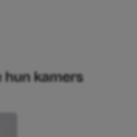
 HUN KAMERS OP MOETEN RUIMEN. ZIJN Z
 ze hun kamers