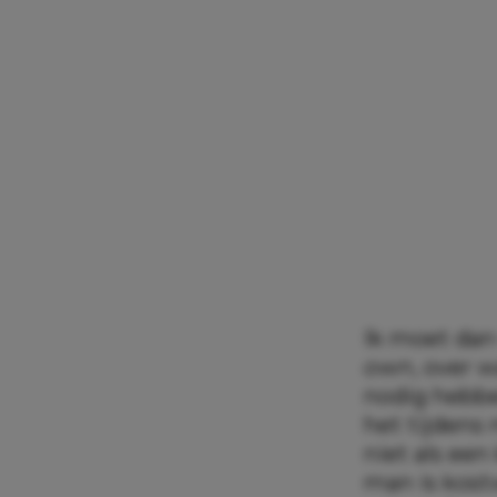
Ik moet dan
own
, over 
nodig hebbe
het tijdens 
niet als een
man is kost