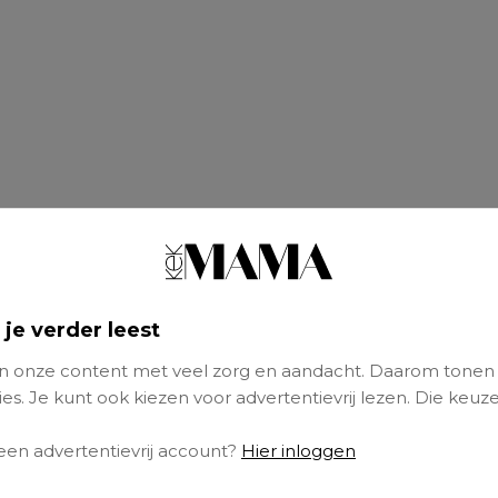
 je verder leest
 onze content met veel zorg en aandacht. Daarom tonen
es. Je kunt ook kiezen voor advertentievrij lezen. Die keuze
huis heb ik een eigen kamer: een soort
man c
 een advertentievrij account?
Hier inloggen
j, de vrouw. Ik vlucht erheen als mijn man we
heeft: alles en iedereen moet dan op zijn kop