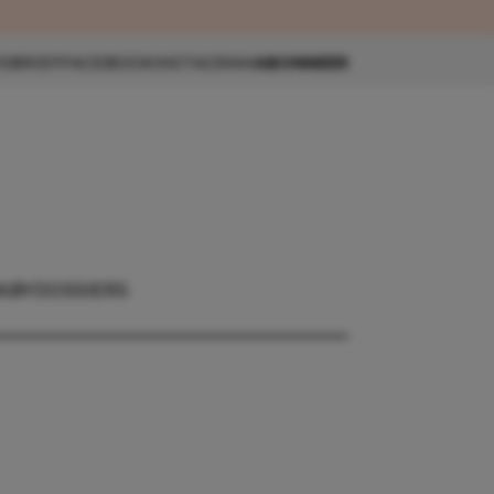
eau 🎁
SBRIEF
FACEBOOK
INSTAGRAM
ABONNEER
ABY
DOSSIERS