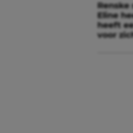
Renske 
Eline h
heeft ee
voor zic