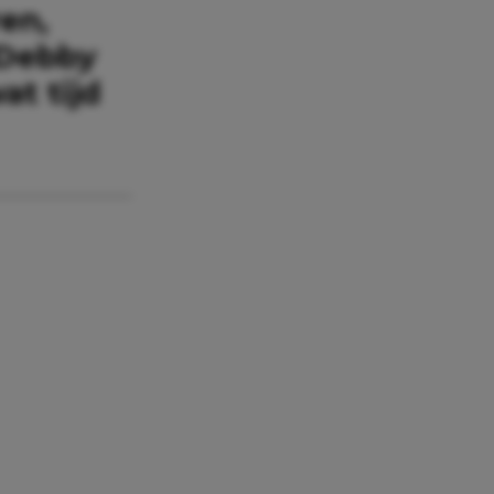
en,
 Debby
at tijd