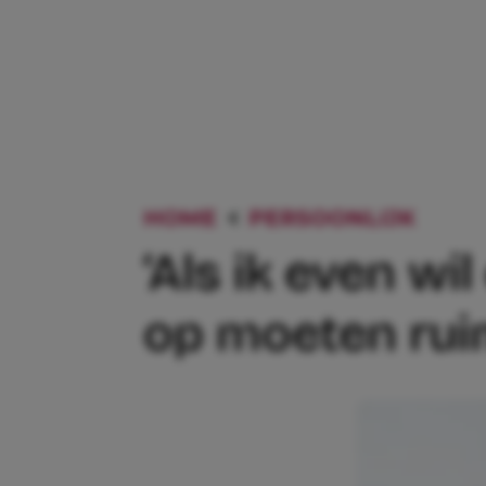
HOME
PERSOONLIJK
‘ALS
‘Als ik even wi
op moeten ruim