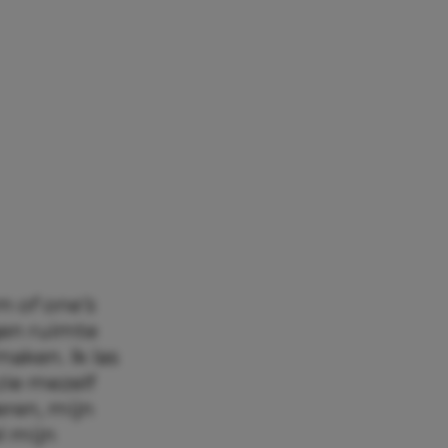
m of one’s
gen ruimte
aken. Ik las
 zie mezelf
eren, mijn
l mijn