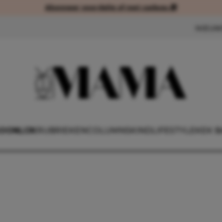
Abonneer voordelig of met cadeau 🎁
Abonneer voordelig of met cad
NIEUW
OONLIJK
RUBRIEKEN
COLUMNS
KIND
LIFESTYLE
KEK B