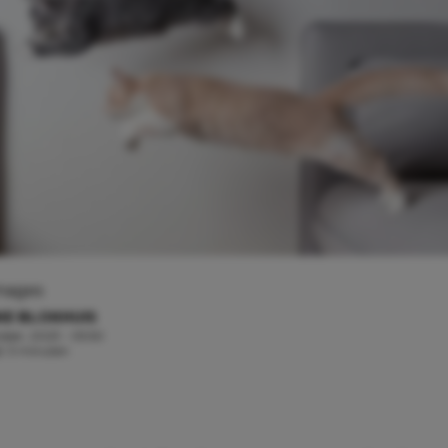
Images
KE BLOKHUIS
ober, 2023 - 05:50
jd: 3 minuten