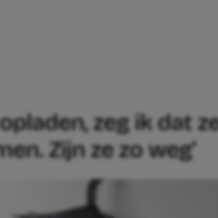
 IK EVEN WIL OPLADEN, ZEG IK DAT ZE
l opladen, zeg ik dat
en. Zijn ze zo weg’