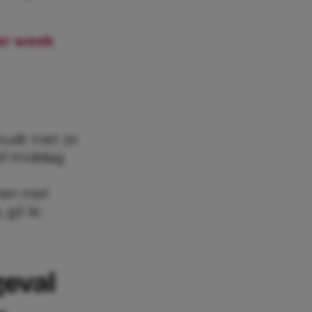
per week
udt niet zo
of middag
en niet
gil ik:
geval