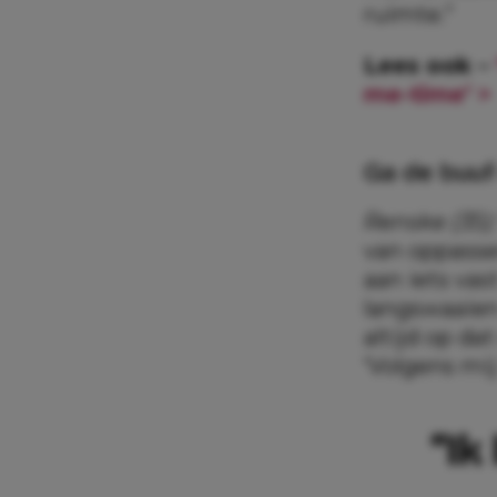
ruimte.”
Lees ook –
me-time’ >
Ga de buuf
Renske (35)
van oppasse
aan iets vas
langswaaien
altijd op da
‘Volgens mij
“Ik