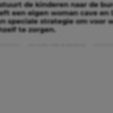
stuurt de kinderen naar de bur
eeft een eigen woman cave en
n speciale strategie om voor w
hzelf te zorgen.
Lees verder onder de advertentie