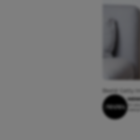
Beeld: Getty 
NIEN
30 okt
Leesti