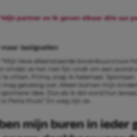
‘Mijn partner en ik geven elkaar drie uur 
 maar lastigvallen
:
“Mijn lieve alleenstaande bovenbuurvrouw ho
n omdat ze het niet fijn vindt om een avond 
t te zitten. Prima, snap ik helemaal. Spontaan
 mag gelukkig wel. Alleen komen mijn kinder
t spontane idee. Dus als ik dol word hun lawaai, 
 is Petra thuis!’ En weg zijn ze.
 ben mijn buren in ieder 