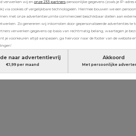
rd verwerken wij en
onze 233 partners
persoonlijke gegevens (zoals je IP-adres 
elpen. Ik word daar helemaal zenuwachtig 
) via cookies of vergelijkbare technologieën. Hiermee bouwen we een persoonli
jn kamer. Daar kan ik nadenken, dingen make
amen met onze advertentieruimte commercieel beschikbaar stellen aan extern
etwerken. Zo genereren wij inkomsten door gepersonaliseerde advertenties te 
Lees verder onder de advertentie
ners verwerken gegevens op basis van rechtmatig belang, waartegen je be
t je voorkeuren altijd aanpassen; ga hiervoor naar de footer van de website en
lingen'.
de naar advertentievrij
Akkoord
€1,99 per maand
Met persoonlijke adverte