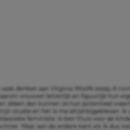
 vaak denken aan Virginia Woolfs essay
A roo
waarom vrouwen letterlijk en figuurlijk hun ei
n: alleen dan kunnen ze hun potentieel waarm
mijn studie en het is me altijd bijgebleven. Ik
 klassieke feministe: ik ben thuis voor de kind
winner. Maar aan de andere kant eis ik dus we