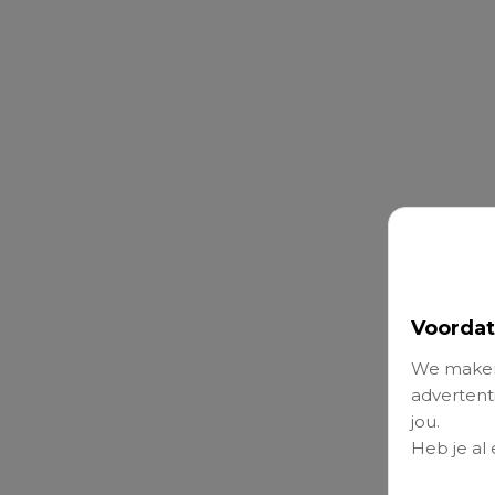
Voordat
We maken
advertenti
jou.
Heb je al