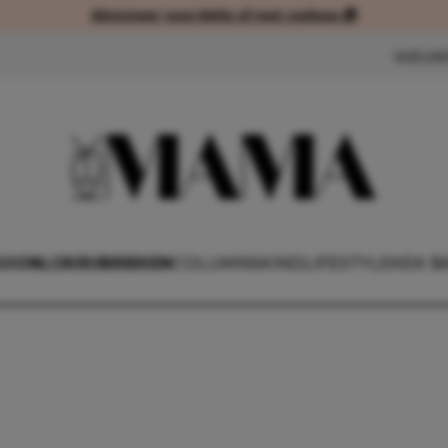
Abonneer voordelig of met cadeau 🎁
Abonneer voordelig of met cad
NIEUW
SOONLIJK
RUBRIEKEN
COLUMNS
KIND
LIFESTYLE
KEK B