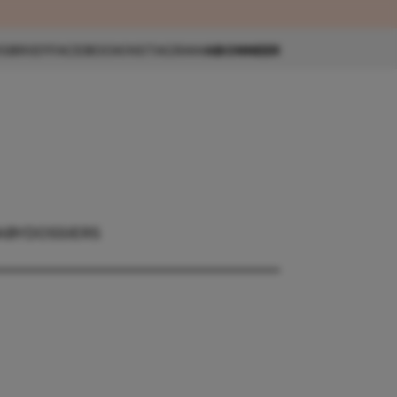
eau 🎁
SBRIEF
FACEBOOK
INSTAGRAM
ABONNEER
ABY
DOSSIERS