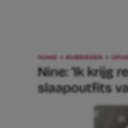
HOME
RUBRIEKEN
OPGE
Nine: ‘Ik krijg
slaapoutfits v