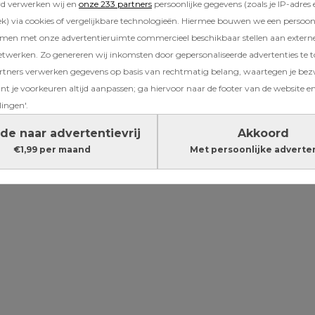
rd verwerken wij en
onze 233 partners
persoonlijke gegevens (zoals je IP-adres 
) via cookies of vergelijkbare technologieën. Hiermee bouwen we een persoonli
 alleenstaande moeder van een tweeling (1,5): 
amen met onze advertentieruimte commercieel beschikbaar stellen aan extern
 anderhalf jaar slaapt bijna nooit in een pyjam
etwerken. Zo genereren wij inkomsten door gepersonaliseerde advertenties te 
rs hun dreumesen ’s avonds in schattige slaa
ners verwerken gegevens op basis van rechtmatig belang, waartegen je be
ik de mijne meestal gewoon in bed in de outfit
t je voorkeuren altijd aanpassen; ga hiervoor naar de footer van de website en
g naar de opvang weer aantrekken. Waarom? 
lingen'.
er!
de naar advertentievrij
Akkoord
€1,99 per maand
Met persoonlijke adverte
Lees verder onder de advertentie