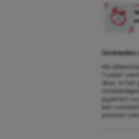
L
W
o
Omkleden 
Als alleenst
Tussen werk
door, is het
omkleedgedo
pyjama’s wu
een worsteli
poetsen (oké