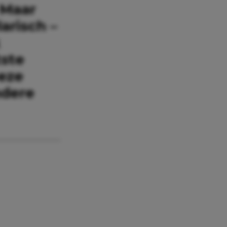
 Maar
arisch –
k
tste
eze
ndere