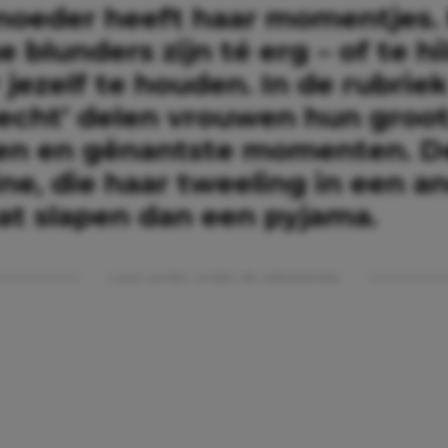
moeder heeft haar momentjes.
blunders zijn té erg – of te hil
jezelf te houden. In de rubrie
echt’ delen vrouwen hun groo
n en gênantste momenten. D
ne, die haar tweeling in een a
aat slapen dan een pyjama.
Lees verder onder de advertentie