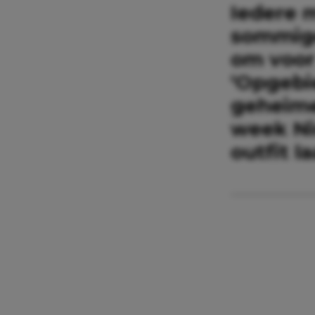
Iedere 
sommige 
om voor 
‘Opgebi
geheime
week Ni
outfit l