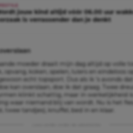
IFESTYLE
ordt jouw kind altijd vóór 06.00 uur wak
orzaak is verrassender dan je denkt
overslaan
aande moeder draait mijn dag altijd op volle t
, opvang, koken, spelen, luiers en eindeloos 
 gewoon echt topsport. Dus als ik ’s avonds da
e kan overslaan, doe ik dat graag. Twee dre
rmen klinkt schattig, maar in werkelijkheid i
ng waar niemand blij van wordt. Nu is het fle
, twee tandjes), knuffel, bed in en klaar.
Lees verder onder de advertentie