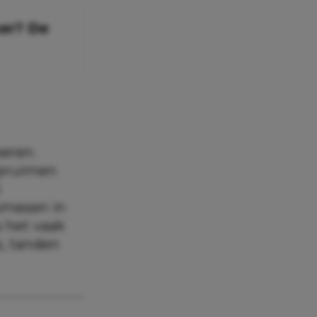
ker? De
oeren.
opruimen
t
umesen in
s het vaak
s, tanden