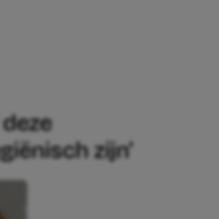
DE VRAAG OF DEZE SLAAPOUTFITS VAN DE
f deze
iënisch zijn’