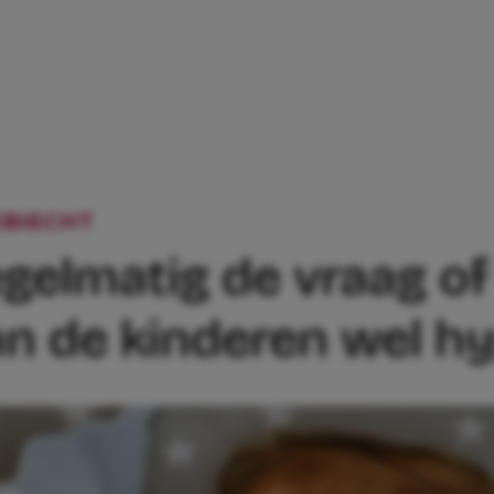
BIECHT
NINE: ‘IK KRIJG REGELMATIG 
 regelmatig de vraag o
an de kinderen wel hyg