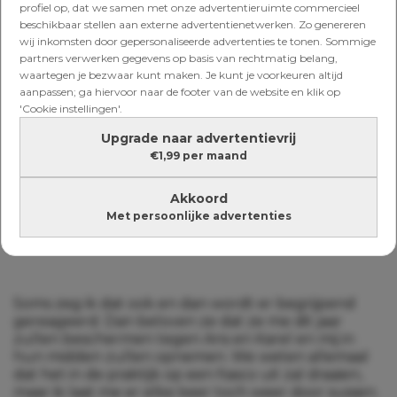
profiel op, dat we samen met onze advertentieruimte commercieel
Maria.”
beschikbaar stellen aan externe advertentienetwerken. Zo genereren
wij inkomsten door gepersonaliseerde advertenties te tonen. Sommige
Lees verder onder de advertentie
partners verwerken gegevens op basis van rechtmatig belang,
waartegen je bezwaar kunt maken. Je kunt je voorkeuren altijd
aanpassen; ga hiervoor naar de footer van de website en klik op
'Cookie instellingen'.
Upgrade naar advertentievrij
€1,99 per maand
Akkoord
Met persoonlijke advertenties
Soms zeg ik dat ook en dan wordt er begrijpend
gereageerd. Dan beloven ze dat ze me dit jaar
zullen beschermen tegen Ans en Karel en mij in
hun midden zullen opnemen. We weten allemaal
dat het in de praktijk op een fiasco uit zal draaien,
maar ik laat me er elke keer toch weer door sussen.