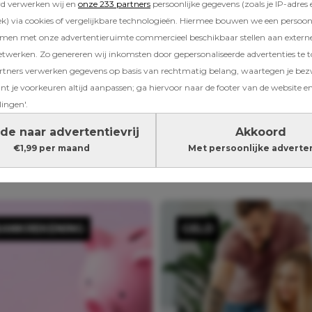
rd verwerken wij en
onze 233 partners
persoonlijke gegevens (zoals je IP-adres 
) via cookies of vergelijkbare technologieën. Hiermee bouwen we een persoonli
amen met onze advertentieruimte commercieel beschikbaar stellen aan extern
etwerken. Zo genereren wij inkomsten door gepersonaliseerde advertenties te 
ners verwerken gegevens op basis van rechtmatig belang, waartegen je be
t je voorkeuren altijd aanpassen; ga hiervoor naar de footer van de website en
 woon expres in een
‘Door mijn financië
lingen'.
n flatje, zodat ik
wanbeleid had ik d
de naar advertentievrij
Akkoord
ra designerspullen
droom van mijn m
€1,99 per maand
Met persoonlijke adverte
 kopen’
om zeep geholpen’
ANKREKENING
GELD