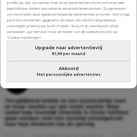
profiel op, dat we samen met onze advertentieruimte commercieel
beschikbaar stellen aan externe advertentienetwerken. Zo genereren
wij inkomsten door gepersonaliseerde advertenties te tonen. Sommige
partners verwerken gegevens op basis van rechtmatig belang,
waartegen je bezwaar kunt maken. Je kunt je voorkeuren altijd
aanpassen; ga hiervoor naar de footer van de website en klik op
'Cookie instellingen'.
Upgrade naar advertentievrij
€1,99 per maand
Beeld: Getty Images
Akkoord
HESTER ZITVAST
Met persoonlijke advertenties
6 augustus, 2026 - 20:00
Leestijd: 7 minuten
Terugkijkend leidde ze een luxeleventje toen
ze maar zestien uur per week werkte. Maar
nadat haar huwelijk strandde is Vivian fulltime
gaan werken, met een eeuwig schuldgevoel
naar haar kinderen toe als gevolg.
Lees verder onder de advertentie