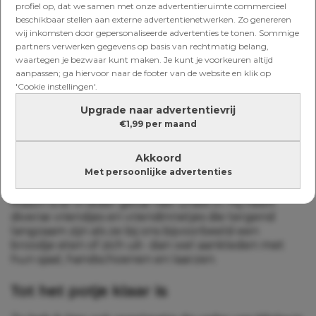
Lees verder onder de advertentie
profiel op, dat we samen met onze advertentieruimte commercieel
beschikbaar stellen aan externe advertentienetwerken. Zo genereren
wij inkomsten door gepersonaliseerde advertenties te tonen. Sommige
partners verwerken gegevens op basis van rechtmatig belang,
waartegen je bezwaar kunt maken. Je kunt je voorkeuren altijd
aanpassen; ga hiervoor naar de footer van de website en klik op
'Cookie instellingen'.
Upgrade naar advertentievrij
€1,99 per maand
Akkoord
Met persoonlijke advertenties
Mason is er in ieder geval niet uniek in. Hij heeft
diverse vriendjes en vriendinnetjes die tergend
langzaam zijn als ze bij ons bijvoorbeeld een
broodje eten of zich uit- dan wel aankleden met
hun sjaal, handschoenen en laarzen.
Tot het potje klaar is