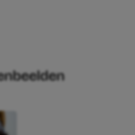
DEN PAKKEN FLINK UIT MET MOEDERDA
renbeelden