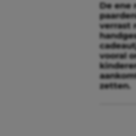
De ene 
paarden
verrast 
handges
cadeaut
vooral 
kinderen
aankomt
zetten.