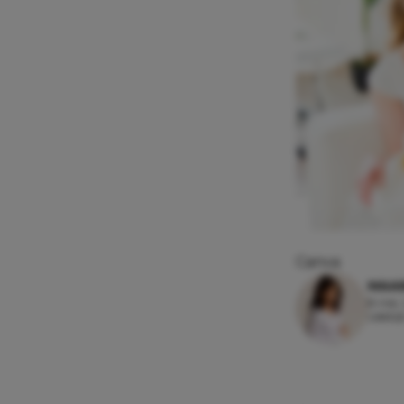
Canva
MAAI
8 mei,
Leesti