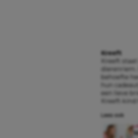
Kreeft
Kreeft staa
dierenriem.
behoefte hee
hun cadeautj
een lieve br
Kreeft-kind
Lees ook
L
1