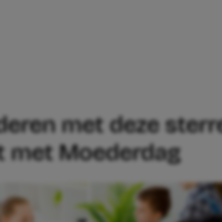
OU: KINDEREN MET DEZE STERRENBEEL
nderen met deze ster
uit met Moederdag