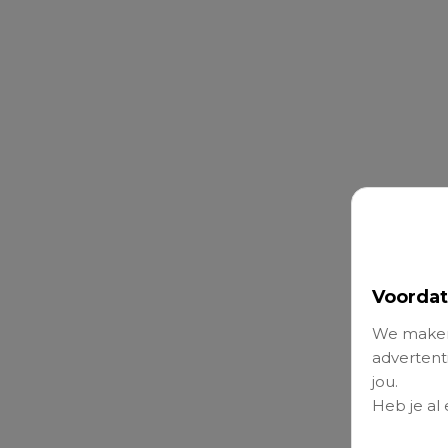
Voordat
We maken
advertenti
jou.
Heb je al