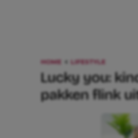
HOME
LIFESTYLE
LUCKY Y
Lucky you: ki
pakken flink 