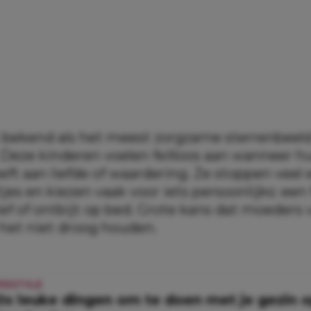
t bekend als het meest zorgzame sterrenbeel
 Deze kinderen voelen feilloos aan wanneer 
ft aan liefde of waardering. Ze stoppen veel 
es en kiezen vaak voor iets persoonlijks: een
ief of ontbijt op bed. Grote kans dat moeders
 het niet droog houden.
IFESTYLE
0x leuke dingen om te doen met je gezin 