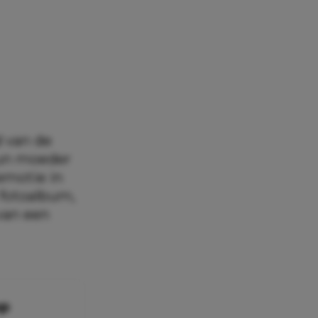
d van de
hun moeder
emotie in
 fotoalbum,
 van een
op