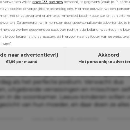
rd verwerken wij en
onze 233 partners
persoonlijke gegevens (zoals je IP-adres 
) via cookies of vergelijkbare technologieën. Hiermee bouwen we een persoonli
amen met onze advertentieruimte commercieel beschikbaar stellen aan extern
etwerken. Zo genereren wij inkomsten door gepersonaliseerde advertenties te 
ners verwerken gegevens op basis van rechtmatig belang, waartegen je be
rologen spelen sterrenbeelden daar opvallen
t je voorkeuren altijd aanpassen; ga hiervoor naar de footer van de website en
volgende sterrenbeelden pakken namelijk graag
lingen'.
ag.
de naar advertentievrij
Akkoord
€1,99 per maand
Met persoonlijke adverte
et sterrenbeeld Leeuw houden van aandacht
 vinden het heerlijk om een moment speciaal
dag als het perfecte podium. Verwacht dus
en, uitgebreide verrassingen en misschien zel
n in de woonkamer. Leeuw-kinderen willen vo
gezicht van hun moeder, en daar doen ze alles
Lees verder onder de advertentie