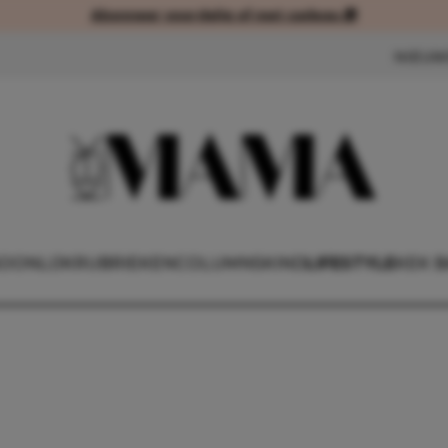
Abonneer voordelig of met cadeau 🎁
Abonneer voordelig of met cad
NIEUW
OONLIJK
RUBRIEKEN
COLUMNS
KIND
LIFESTYLE
KEK 