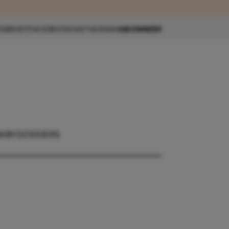
eau 🎁
SBRIEF
FACEBOOK
INSTAGRAM
ABONNEER
BABY
DOSSIERS