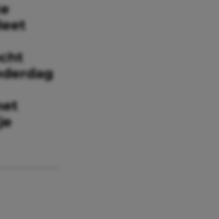
te
leet
ocht
oederdag
het
je