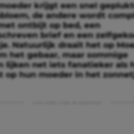
moeder krijgt een snel gepluk
bloem, de andere wordt comp
met ontbijt op bed, een
chreven brief en een zelfgek
je. Natuurlijk draait het op M
om het gebaar, maar sommige
 lijken net iets fanatieker als 
 op hun moeder in het zonnet
Lees verder onder de advertentie