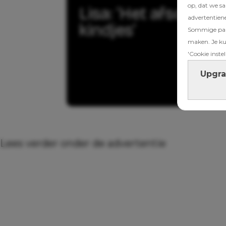
op, dat we s
Lisa: ‘Het afscheid
advertentien
kindjes’
Sommige part
maken. Je kun
'Cookie instel
Upgra
Lees verder onder de advertentie