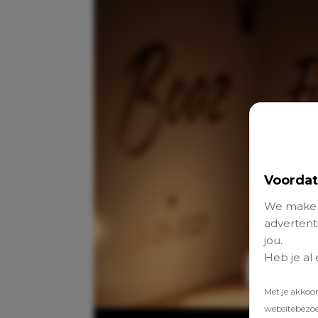
Voordat
We maken
advertenti
jou.
Heb je al
Met je akkoo
websitebezoek