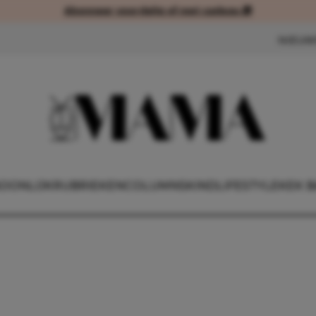
Abonneer voordelig of met cadeau 🎁
Abonneer voordelig of met cad
NIEUW
OONLIJK
RUBRIEKEN
COLUMNS
KIND
LIFESTYLE
KEK B