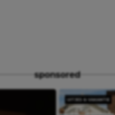
sponsored
UITJES & VAKANTIE