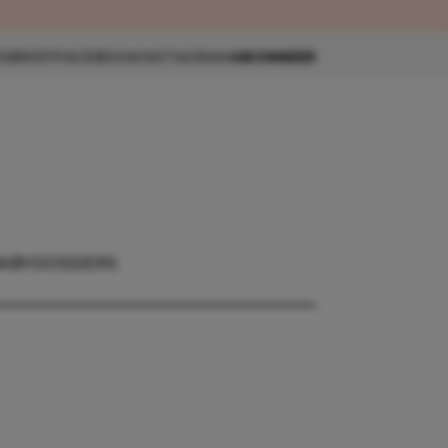
eau 🎁
SBRIEF
FACEBOOK
INSTAGRAM
ABONNEER
ABY
DOSSIERS