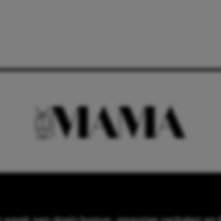
e week een dosis humor, smeuïge verhalen en f