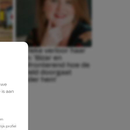
t je
Marieke verloor haar
man: ‘Bizar en
bant
confronterend hoe de
t
wereld doorgaat
zonder hem’
 we
 is aan
en
jk profiel