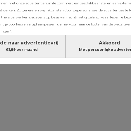
amen met onze advertentieruimte commercieel beschikbaar stellen aan extern
 van onze
etwerken. Zo genereren wij inkomsten door gepersonaliseerde advertenties te 
ners verwerken gegevens op basis van rechtmatig belang, waartegen je be
t je voorkeuren altijd aanpassen; ga hiervoor naar de footer van de website en
lingen'.
Zó maak je van je h
de naar advertentievrij
Akkoord
een comfortabele 
€1,99 per maand
Met persoonlijke adverte
voor je gezin