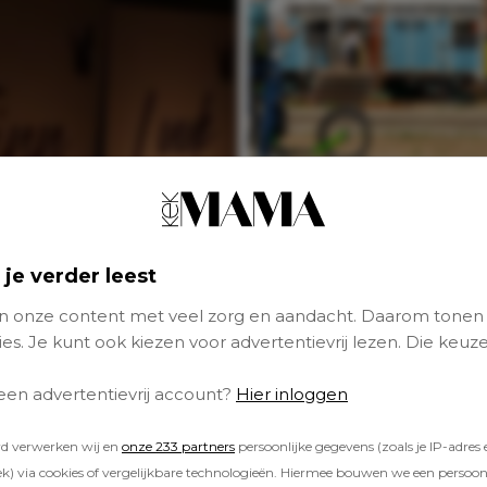
Weekendje weg me
gezin? Déze
activiteiten in Bra
zijn fantastisch me
 je verder leest
kinderen
 onze content met veel zorg en aandacht. Daarom tonen
es. Je kunt ook kiezen voor advertentievrij lezen. Die keuze
FAVORITES
 een advertentievrij account?
Hier inloggen
rd verwerken wij en
onze 233 partners
persoonlijke gegevens (zoals je IP-adres 
) via cookies of vergelijkbare technologieën. Hiermee bouwen we een persoonli