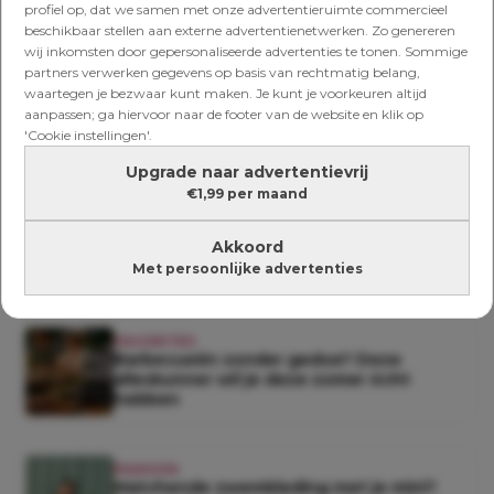
profiel op, dat we samen met onze advertentieruimte commercieel
beschikbaar stellen aan externe advertentienetwerken. Zo genereren
wij inkomsten door gepersonaliseerde advertenties te tonen. Sommige
Ga voor me-time
partners verwerken gegevens op basis van rechtmatig belang,
waartegen je bezwaar kunt maken. Je kunt je voorkeuren altijd
aanpassen; ga hiervoor naar de footer van de website en klik op
'Cookie instellingen'.
Delen
Upgrade naar advertentievrij
€1,99 per maand
Delen
Akkoord
Ook interessant voor jou
Met persoonlijke advertenties
FAVORITES
Barbecueën zonder gedoe? Deze
alleskunner wil je deze zomer écht
hebben
FASHION
Matchende zwemkleding met je mini?