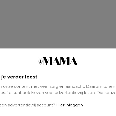
 je verder leest
 onze content met veel zorg en aandacht. Daarom tonen
es. Je kunt ook kiezen voor advertentievrij lezen. Die keuze
 een advertentievrij account?
Hier inloggen
ng worden in verschillende culturen baby’s
g
voor de hechting en je kind voelt zich dicht t