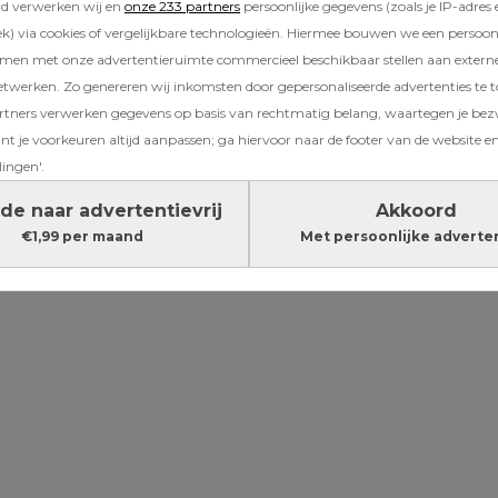
rd verwerken wij en
onze 233 partners
persoonlijke gegevens (zoals je IP-adres 
borgen. Als je ervoor kiest om je baby te gaan
) via cookies of vergelijkbare technologieën. Hiermee bouwen we een persoonli
 tussen een draagdoek en een draagzak. Hier
amen met onze advertentieruimte commercieel beschikbaar stellen aan extern
de voor- en nadelen zijn van beide methodes.
etwerken. Zo genereren wij inkomsten door gepersonaliseerde advertenties te 
ners verwerken gegevens op basis van rechtmatig belang, waartegen je be
t je voorkeuren altijd aanpassen; ga hiervoor naar de footer van de website en
Lees verder onder de advertentie
lingen'.
de naar advertentievrij
Akkoord
€1,99 per maand
Met persoonlijke adverte