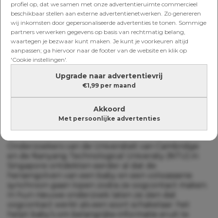
profiel op, dat we samen met onze advertentieruimte commercieel
beschikbaar stellen aan externe advertentienetwerken. Zo genereren
wij inkomsten door gepersonaliseerde advertenties te tonen. Sommige
partners verwerken gegevens op basis van rechtmatig belang,
waartegen je bezwaar kunt maken. Je kunt je voorkeuren altijd
aanpassen; ga hiervoor naar de footer van de website en klik op
'Cookie instellingen'.
Upgrade naar advertentievrij
€1,99 per maand
Akkoord
Met persoonlijke advertenties
Oogcontact werkt als schakelaar
Onderzoekers van de Universiteit van Cambridge
en de Nanyang Technological University (NTU) in
Singapore ontdekten eerder al dat de
hersengolven van een baby en een volwassene
synchroon gaan lopen zodra ze oogcontact maken.
In hun nieuwe onderzoek laten ze zien dat
oogcontact werkt als een soort schakelaar: het
helpt baby’s om belangrijke informatie eruit te