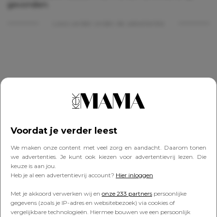
gevonden.
Lees verder onder de advertentie
Voordat je verder leest
We maken onze content met veel zorg en aandacht. Daarom tonen
we advertenties. Je kunt ook kiezen voor advertentievrij lezen. Die
keuze is aan jou.
Heb je al een advertentievrij account?
Hier inloggen
Met je akkoord verwerken wij en
onze 233 partners
persoonlijke
gegevens (zoals je IP-adres en websitebezoek) via cookies of
vergelijkbare technologieën. Hiermee bouwen we een persoonlijk