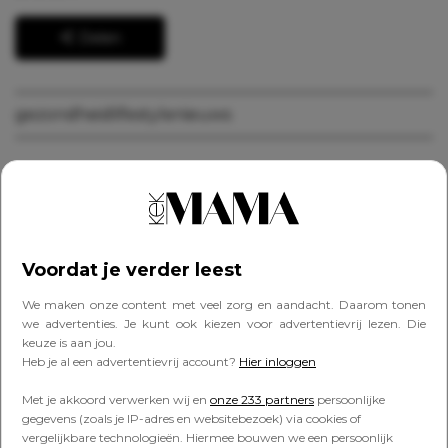
Delen
gezondheid
lifestyle
nieuws
Ook interessant voor jou
GEZONDHEID
Voordat je verder leest
‘Vulvalippen’ krijgt plek in Dikke van Dale
en dat heeft een belangrijke reden
We maken onze content met veel zorg en aandacht. Daarom tonen
we advertenties. Je kunt ook kiezen voor advertentievrij lezen. Die
keuze is aan jou.
BN'ERS
Heb je al een advertentievrij account?
Hier inloggen
Influencer Myron Koops heeft
hartritmestoornis: ‘Klachten begonnen
Met je akkoord verwerken wij en
onze 233 partners
persoonlijke
na mijn zwangerschap’
gegevens (zoals je IP-adres en websitebezoek) via cookies of
vergelijkbare technologieën. Hiermee bouwen we een persoonlijk