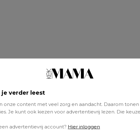
 je verder leest
 onze content met veel zorg en aandacht. Daarom tonen
es. Je kunt ook kiezen voor advertentievrij lezen. Die keuze
 een advertentievrij account?
Hier inloggen