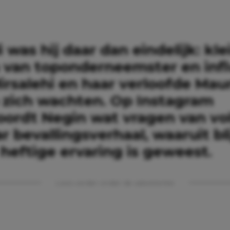
li was hij daar dan eindelijk: kl
 van toponderneemster en inf
rsalehi en haar verloofde Mauri
 zich wachten. Op Instagram
ordt Negin wat vragen van vo
r bevallingsverhaal, waaruit bl
heftige ervaring is geweest.
Lees verder onder de advertentie