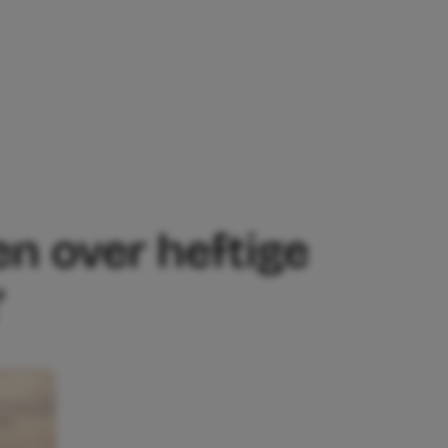
FTIGE BEVALLING: ‘IK KREEG EEN WEE
n over heftige
’