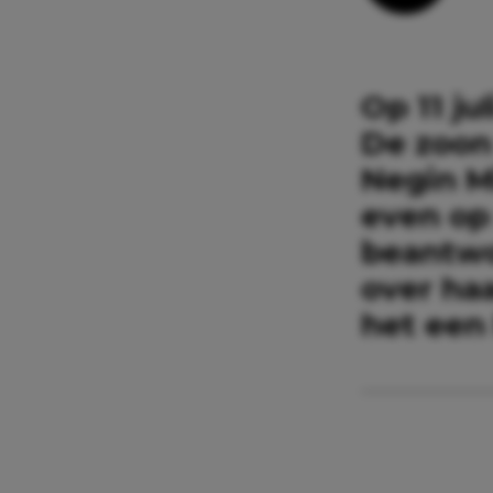
Op 11 ju
De zoon
Negin Mi
even op
beantwo
over haa
het een 