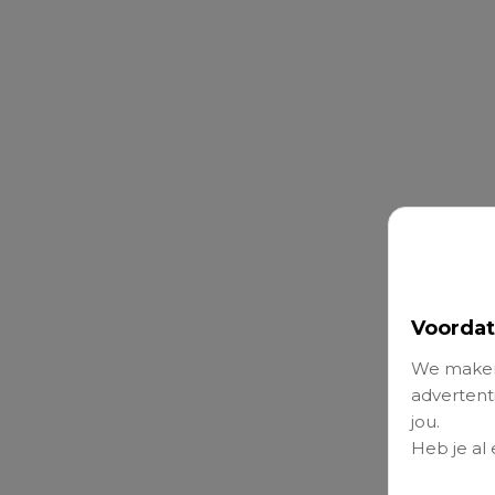
Voordat
We maken
advertenti
jou.
Heb je al