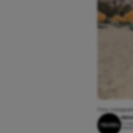
Foto: Instagra
REDA
16 aug
Leesti