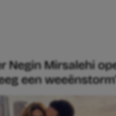
MSTER NEGIN MIRSALEHI OPEN OVER HE
 Negin Mirsalehi ope
 kreeg een weeënstorm