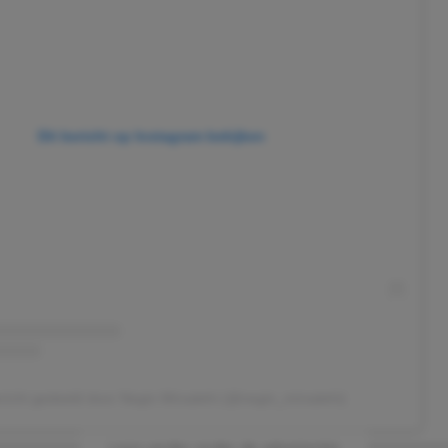
Dit bericht op Instagram bekijken
richt gedeeld door Negin Mirsalehi (@negin_mirsalehi)
Lees verder onder de advertentie