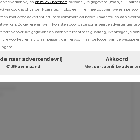
rd verwerken wij en
onze 233 partners
persoonlijke gegevens (zoals je IP-adres 
) via cookies of vergelijkbare technologieën. Hiermee bouwen we een persoonli
amen met onze advertentieruimte commercieel beschikbaar stellen aan extern
etwerken. Zo genereren wij inkomsten door gepersonaliseerde advertenties te 
ners verwerken gegevens op basis van rechtmatig belang, waartegen je be
oen volgers kan het haast niet anders: iedereen
t je voorkeuren altijd aanpassen; ga hiervoor naar de footer van de website en
e bevalling. Terwijl op Instagram al aardig wa
lingen'.
 zoon Sam staan, had Negin nog niet zoveel g
de naar advertentievrij
Akkoord
ng. In haar Insta stories doet ze een vragenro
€1,99 per maand
Met persoonlijke adverte
, die uiteraard staan te springen om meer deta