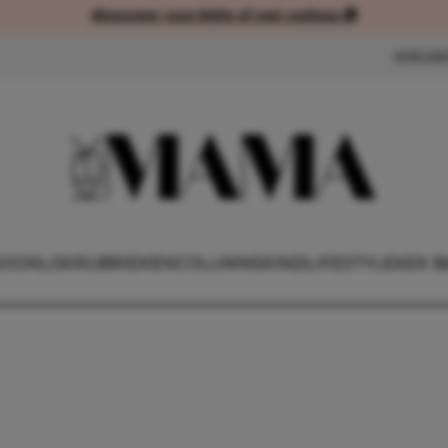
Abonneer voordelig of met cadeau 🎁
Abonneer voordelig of met cad
NIEUW
OONLIJK
RUBRIEKEN
COLUMNS
KIND
LIFESTYLE
KEK B