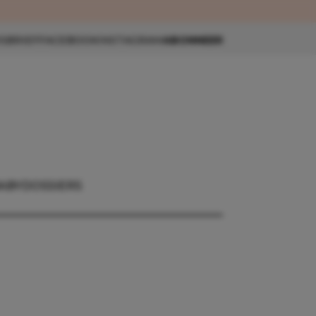
eau 🎁
SBRIEF
FACEBOOK
INSTAGRAM
ABONNEER
ABY
DOSSIERS