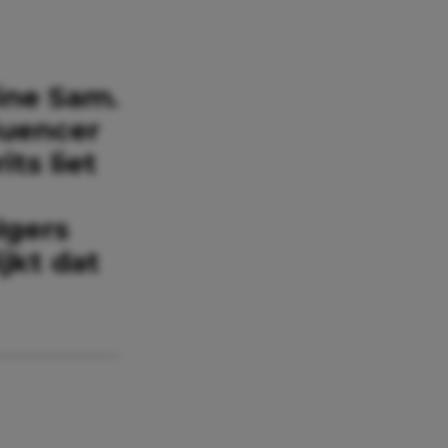
eine Sam.
luencer
ts liet
lgers
ijkt dat