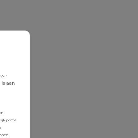
 we
 is aan
en
jk profiel
e
tonen.