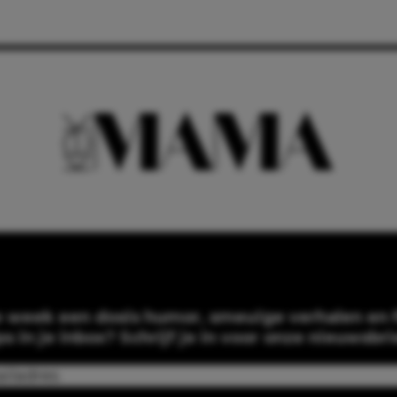
e week een dosis humor, smeuïge verhalen en f
ps in je inbox? Schrijf je in voor onze nieuwsbri
Email
(Required)