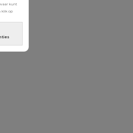
zwaar kunt
 klik op
nties