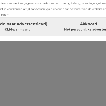
ners verwerken gegevens op basis van rechtmatig belang, waartegen je be
in Mirsalehi
t je voorkeuren altijd aanpassen; ga hiervoor naar de footer van de website en
valling: ‘ik
lingen'.
orm’
de naar advertentievrij
Akkoord
€1,99 per maand
Met persoonlijke adverte