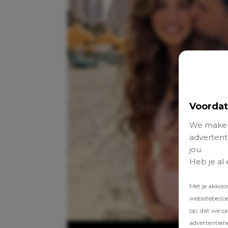
Voordat
We maken
advertenti
jou.
Heb je al
Met je akkoo
websitebezoek
op, dat we s
advertentien