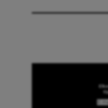
Elk
ti