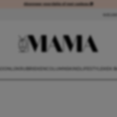
Abonneer voordelig of met cadeau 🎁
Abonneer voordelig of met cad
NIEUW
OONLIJK
RUBRIEKEN
COLUMNS
KIND
LIFESTYLE
KEK B