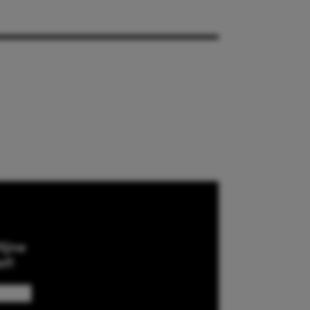
ijne
ef!