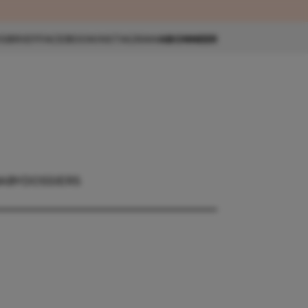
eau 🎁
SBRIEF
FACEBOOK
INSTAGRAM
ABONNEER
ABY
DOSSIERS