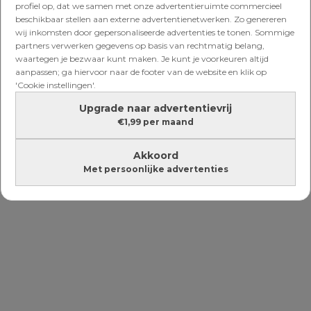
profiel op, dat we samen met onze advertentieruimte commercieel
beschikbaar stellen aan externe advertentienetwerken. Zo genereren
wij inkomsten door gepersonaliseerde advertenties te tonen. Sommige
partners verwerken gegevens op basis van rechtmatig belang,
waartegen je bezwaar kunt maken. Je kunt je voorkeuren altijd
aanpassen; ga hiervoor naar de footer van de website en klik op
'Cookie instellingen'.
Upgrade naar advertentievrij
€1,99 per maand
Akkoord
Met persoonlijke advertenties