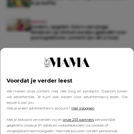
in je koffer
NIEUWS
Ouders, opgelet: foto’s van jonge
kinderen op Vinted worden gebruikt voor
pornografische content (en dit is hoe)
Ouders, opgelet: foto’s van
jonge kinderen op Vinted
Voordat je verder leest
worden gebruikt voor
We maken onze content met veel zorg en aandacht. Daarom tonen
pornografische content (en
we advertenties. Je kunt ook kiezen voor advertentievrij lezen. Die
keuze is aan jou.
dit is hoe)
Heb je al een advertentievrij account?
Hier inloggen
Met je akkoord verwerken wij en
onze 233 partners
persoonlijke
gegevens (zoals je IP-adres en websitebezoek) via cookies of
vergelijkbare technologieën. Hiermee bouwen we een persoonlijk