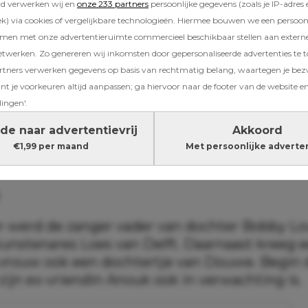
rd verwerken wij en
onze 233 partners
persoonlijke gegevens (zoals je IP-adres 
) via cookies of vergelijkbare technologieën. Hiermee bouwen we een persoonli
die Douwe deelde is te zien hoe hij uit een m
amen met onze advertentieruimte commercieel beschikbaar stellen aan extern
t de beker met fucks die ik voor haters geef”,
etwerken. Zo genereren wij inkomsten door gepersonaliseerde advertenties te 
 Op een tweede beeld houdt hij de mok op z’n
ners verwerken gegevens op basis van rechtmatig belang, waartegen je be
eg”, schrijft hij er bij.
t je voorkeuren altijd aanpassen; ga hiervoor naar de footer van de website en
lingen'.
Lees ook
ob blijft beschuitjes smeren: ‘Vorige maa
de naar advertentievrij
Akkoord
geworden van een tweede meisje’ >
€1,99 per maand
Met persoonlijke adverte
 werd de zanger vader van dochter Bobby Lou,
unstenares Loes van Delft. Daarnaast kreeg 
rouw ook een dochtertje van Douwe. Begin d
zijn ex-vriendin Anouk ook in verwachting is.