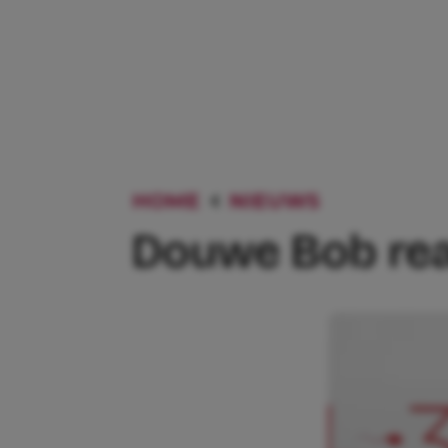
HOME
NIEUWS
DOUWE BO
Douwe Bob rea