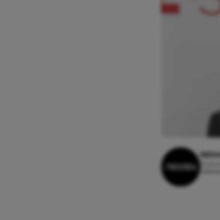
REDA
12 janu
Leestij