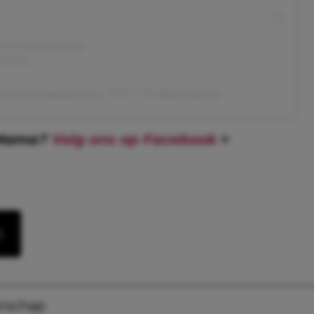
en bericht gedeeld door ????? ??? (@douwebob)
 Mama?
Volg ons op Facebook
>
n
rschap