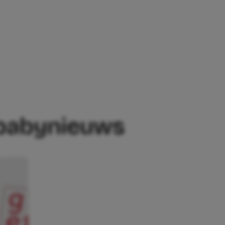
UWS
 babynieuws