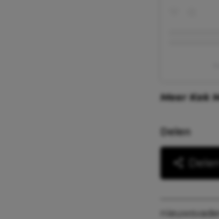
E
Meer Kek
Delen
Dele
nieuws
vade