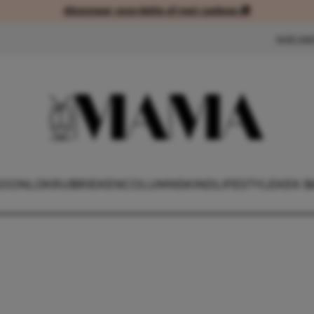
Abonneer voordelig of met cadeau 🎁
Abonneer voordelig of met cad
NIEUW
OONLIJK
RUBRIEKEN
COLUMNS
KIND
LIFESTYLE
KEK B