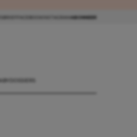
eau 🎁
SBRIEF
FACEBOOK
INSTAGRAM
ABONNEER
ABY
DOSSIERS