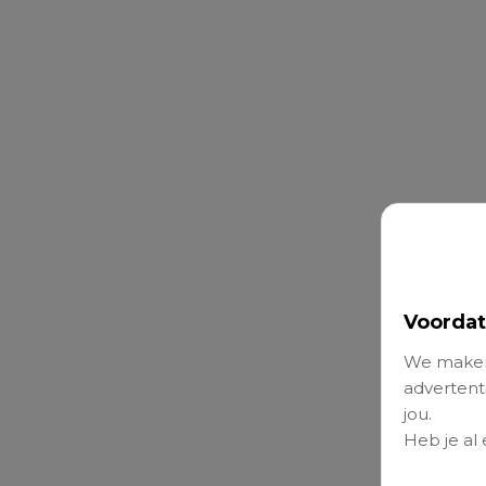
Voordat
We maken
advertenti
jou.
Heb je al