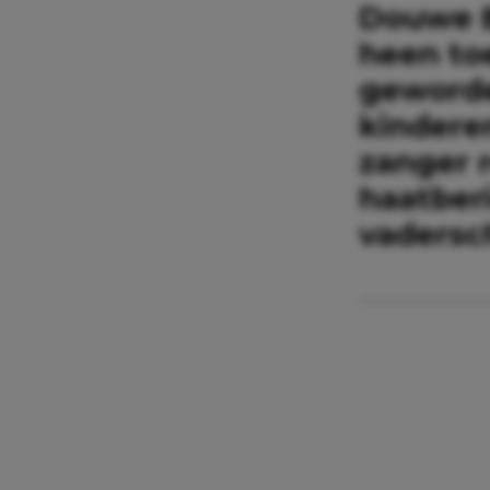
Douwe B
heen to
geworde
kinderen
zanger 
haatberi
vadersc