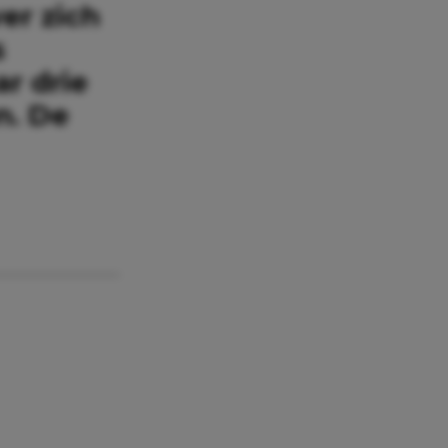
er zich
s
r drie
n. De