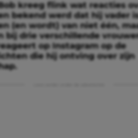
ob kreeg flink wat reacties ov
en bekend werd dat hij vader i
n (en wordt) van niet één, maa
 bij drie verschillende vrouwe
reageert op Instagram op de
chten die hij ontving over zijn
hap.
Lees verder onder de advertentie