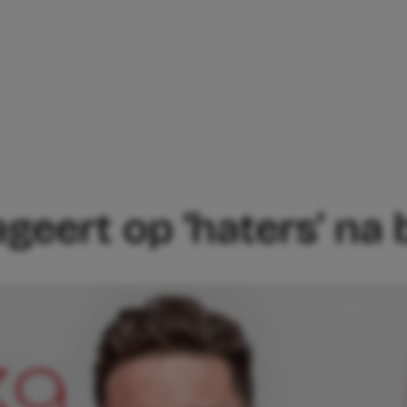
B REAGEERT OP ‘HATERS’ NA BABYNIE
geert op ‘haters’ na