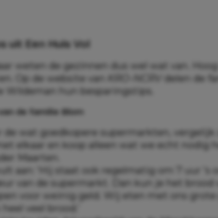
s uit Een Huis Vol
aar weten de gezinnen dus wel wat van. Hoog 
eren. Op de website van
KRO-NCRV
delen de f
ie Wildeman hun besparingstips.
van de familie Blom
ar de wat goedkopere supermarkten, vergelijk
et elkaar en koop alleen wat we echt nodig h
ader Maarten.
ult aan: ‘Hij staat ook regelmatig om 7 uur ’s
eur van de supermarkt. Dan kun je het brood
pen voor weinig geld. Wij eten met ons grote
 heel veel brood.’