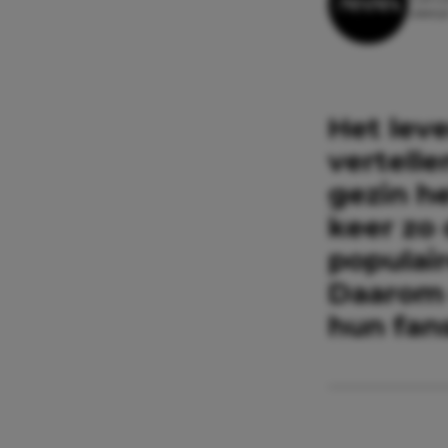
Leesti
Het leve
vertelle
gezin he
keer zo
populair
Daarom 
hun fan