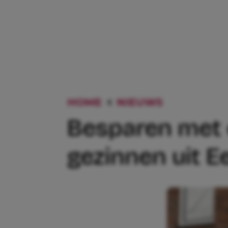
HOME
NIEUWS
BESPAREN 
Besparen met e
gezinnen uit E