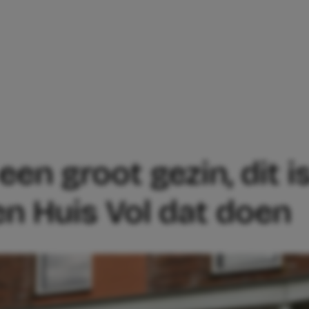
MET EEN GROOT GEZIN, DIT IS HOE DE 
en groot gezin, dit i
en Huis Vol dat doen