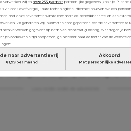
rd verwerken wij en
onze 233 partners
persoonlijke gegevens (zoals je IP-adres 
) via cookies of vergelijkbare technologieën. Hiermee bouwen we een persoonli
amen met onze advertentieruimte commercieel beschikbaar stellen aan extern
etwerken. Zo genereren wij inkomsten door gepersonaliseerde advertenties te 
ners verwerken gegevens op basis van rechtmatig belang, waartegen je be
t je voorkeuren altijd aanpassen; ga hiervoor naar de footer van de website en
t gezin runnen word je vanzelf creatief in bes
lingen'.
te seizoen te zien hoe de kleine Seven van de
de naar advertentievrij
Akkoord
de oude fiets van zijn zus een make-over geeft
€1,99 per maand
Met persoonlijke adverte
oudste twee Blom-kinderen tweedehandskled
r hun jongere broertjes op de kledingmarkt v
Lees verder onder de advertentie