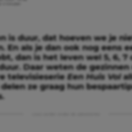
jd: 4 minuten
n is duur, dat hoeven we je nie
n. En als je dan ook nog eens 
bt, dan is het leven wel 5, 6, 7 
 duur. Daar weten de gezinnen 
e televisieserie
Een Huis Vol
al
delen ze graag hun bespaarti
s.
Lees verder onder de advertentie