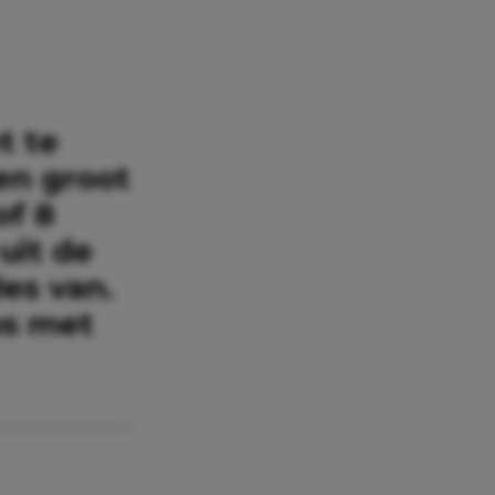
t te
een groot
of 8
uit de
les van.
ps met