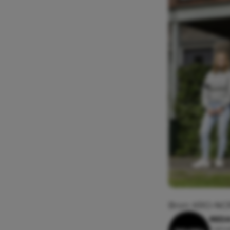
Bron: KRO-NCRV
REDA
9 janu