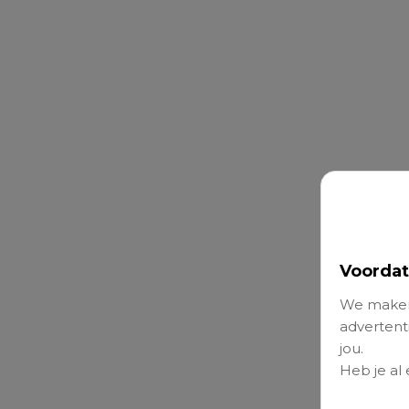
Voordat
We maken
advertenti
jou.
Heb je al