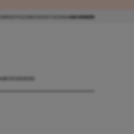
eau 🎁
SBRIEF
FACEBOOK
INSTAGRAM
ABONNEER
ABY
DOSSIERS