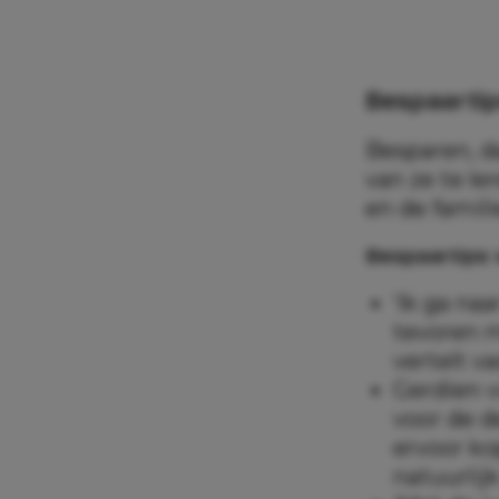
Bespaartip
Besparen, d
van ze te l
en de famil
Bespaartips 
‘Ik ga na
tevoren m
vertelt v
Gerdien v
voor de d
ervoor ko
natuurlijk