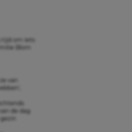
tijd om iets
amilie Blom
 ze van
ebben’,
 ochtends
 van de dag
 gezin