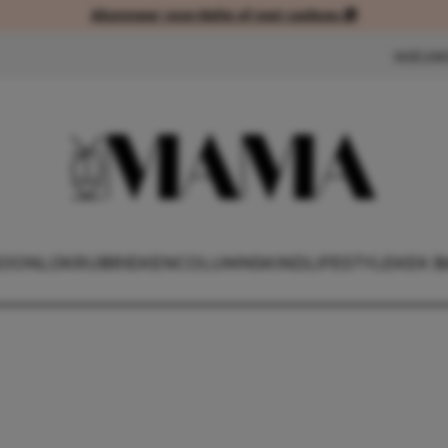
Abonneer voordelig of met cadeau 🎁
Abonneer voordelig of met cad
NIEUW
OONLIJK
RUBRIEKEN
COLUMNS
KIND
LIFESTYLE
KEK B