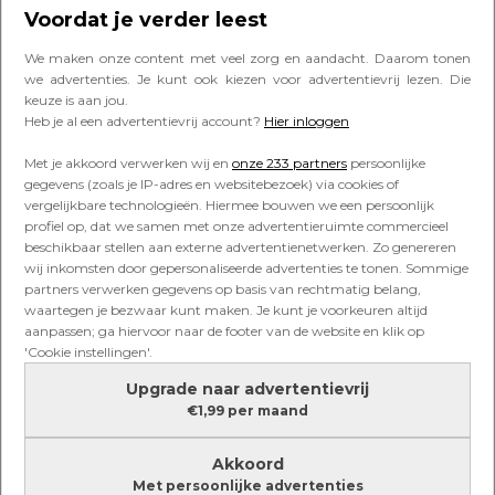
JORINDE BENNER
Voordat je verder leest
9 juli, 2026 - 23:00
Leestijd: 3 minuten
We maken onze content met veel zorg en aandacht. Daarom tonen
we advertenties. Je kunt ook kiezen voor advertentievrij lezen. Die
keuze is aan jou.
Als je zonder reden naar huis móét of zegt dat
Heb je al een advertentievrij account?
Hier inloggen
je kerngezonde kind ziek is, kun je gefronste
wenkbrauwen verwachten. Maar deze vrouwen
Met je akkoord verwerken wij en
onze 233 partners
persoonlijke
kennen de kracht van moederintuïtie.
gegevens (zoals je IP-adres en websitebezoek) via cookies of
vergelijkbare technologieën. Hiermee bouwen we een persoonlijk
Lees verder onder de advertentie
profiel op, dat we samen met onze advertentieruimte commercieel
beschikbaar stellen aan externe advertentienetwerken. Zo genereren
wij inkomsten door gepersonaliseerde advertenties te tonen. Sommige
partners verwerken gegevens op basis van rechtmatig belang,
waartegen je bezwaar kunt maken. Je kunt je voorkeuren altijd
aanpassen; ga hiervoor naar de footer van de website en klik op
'Cookie instellingen'.
Upgrade naar advertentievrij
€1,99 per maand
Akkoord
Met persoonlijke advertenties