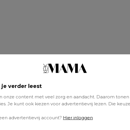
 een snelle, gehaaste wereld. Ook kinderen m
 last van hebben. Misschien voelen ze een be
 je verder leest
en presteren en bijvoorbeeld hoge cijfers mo
en voor stress. Daarnaast zitten kinderen elk
 onze content met veel zorg en aandacht. Daarom tonen
uter of
tablet
. Ze krijgen veel prikkels binne
es. Je kunt ook kiezen voor advertentievrij lezen. Die keuze
ust. Kinderyoga – aangeboden voor kinderen 
 een advertentievrij account?
Hier inloggen
n jaar – kan daar iets aan veranderen.