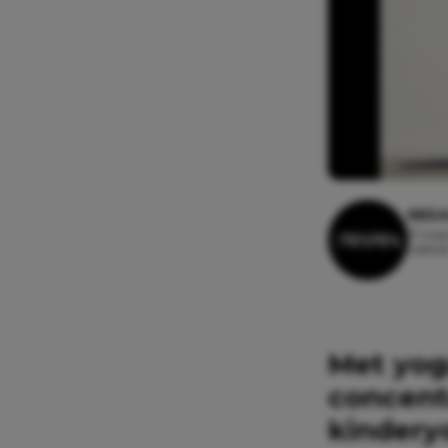
REDA
12 augu
Leesti
Met yog
concent
kindery