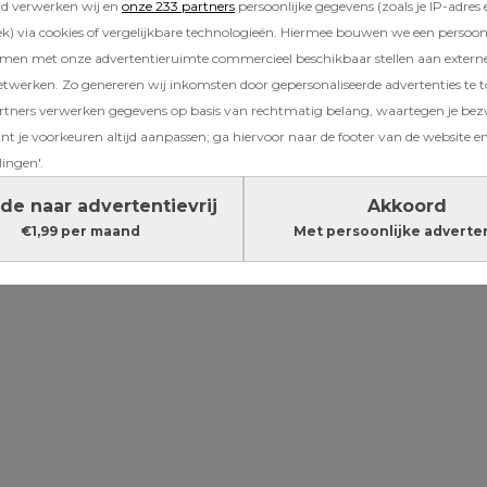
rd verwerken wij en
onze 233 partners
persoonlijke gegevens (zoals je IP-adres 
Lees verder onder de advertentie
) via cookies of vergelijkbare technologieën. Hiermee bouwen we een persoonli
amen met onze advertentieruimte commercieel beschikbaar stellen aan extern
etwerken. Zo genereren wij inkomsten door gepersonaliseerde advertenties te 
ners verwerken gegevens op basis van rechtmatig belang, waartegen je be
t je voorkeuren altijd aanpassen; ga hiervoor naar de footer van de website en
lingen'.
de naar advertentievrij
Akkoord
€1,99 per maand
Met persoonlijke adverte