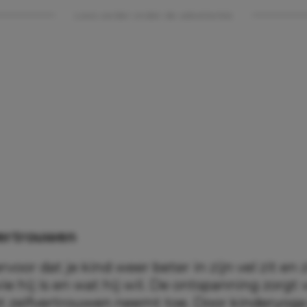
Lees verder onder de advertentie
vertrouwen
rvoor dat je kind weer beter in zijn vel zit en
e hij is en wat hij wil. De ontspanning zorgt
et zelfvertrouwen neemt toe. Door kinderyoga