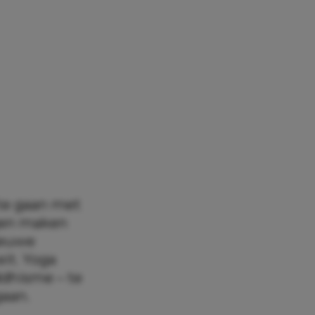
te gaan met
ngen maken
nieuwe
eit. Yoga
ddhisme – te
gaan.