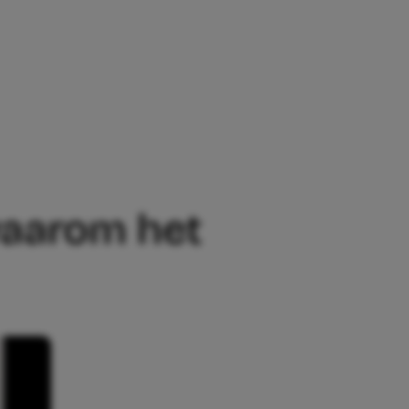
DÍT IS WAAROM HET NUTTIG IS
 waarom het