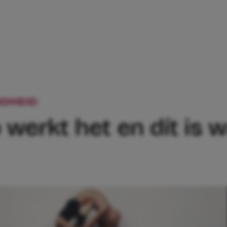
DHEID
KINDERYOGA: ZO WERKT HET EN 
 werkt het en dít is