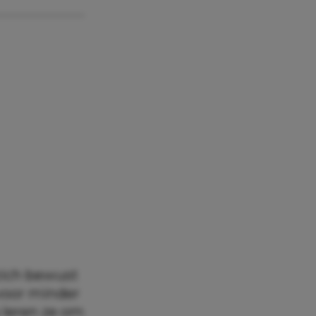
 zich bewust
 voor minder
 leren ze om