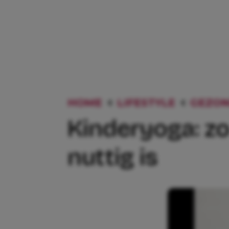
HOME
LIFESTYLE
GEZON
Kinderyoga: zo
nuttig is