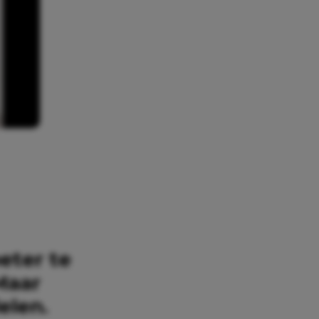
eter te
Maar
elen.