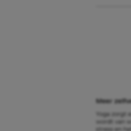
Meer zelf
Yoga zorgt e
wordt van wi
stress en h