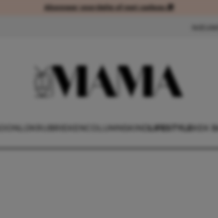
Abonneer voordelig of met cadeau 🎁
Abonneer voordelig of met cad
NIEUW
OONLIJK
RUBRIEKEN
COLUMNS
KIND
LIFESTYLE
KEK 