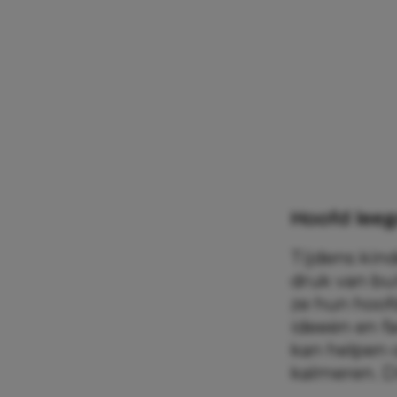
Hoofd lee
Tijdens kin
druk van bu
ze hun hoofd
ideeën en fa
kan helpen 
kalmeren. D