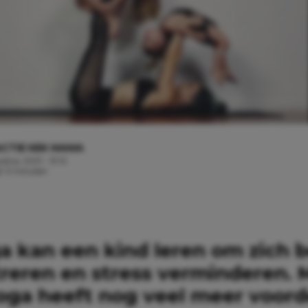
CTIE KEK MAMA
stus, 2021 - 13:12
jd: 3 minuten
a kan een kind leren om zich b
reren en stress verminderen. 
oga heeft nog veel meer voord