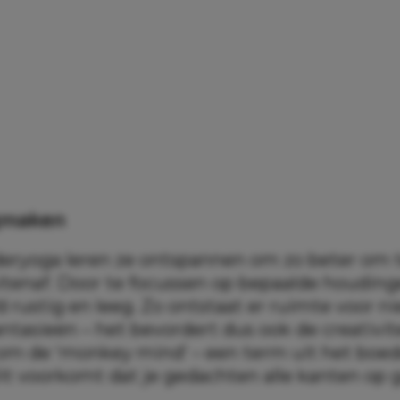
gmaken
deryoga leren ze ontspannen om zo beter om 
itenaf. Door te focussen op bepaalde houdi
 rustig en leeg. Zo ontstaat er ruimte voor 
ntasieën – het bevordert dus ook de creativit
om de ‘monkey mind’ – een term uit het boe
it voorkomt dat je gedachten alle kanten op 