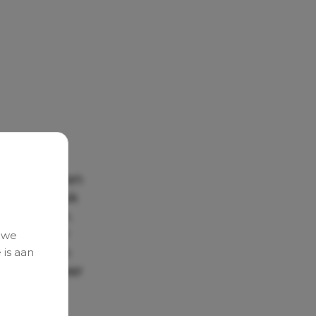
erken dat en
paalde druk
eten halen.
e dag voor
 we
n en hebben
 is aan
van ongeveer