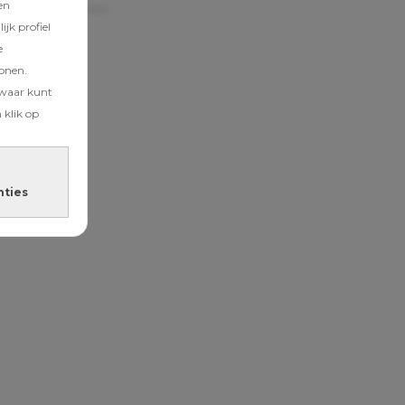
en
jk profiel
e
tonen.
zwaar kunt
 klik op
nties