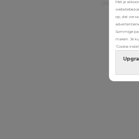
Met je akkoo
websitebezoek
op, dat we s
advertentien
Sommige part
maken. Je kun
'Cookie instel
Upgra