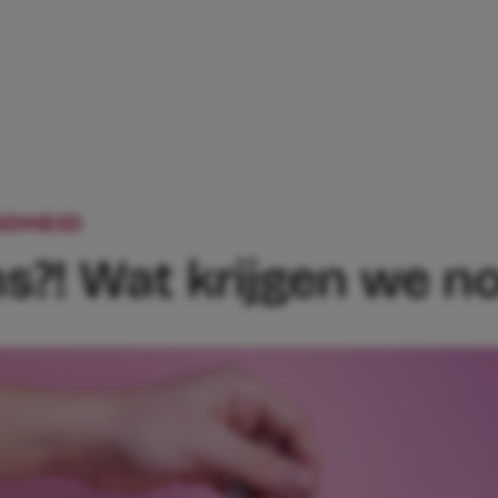
DHEID
GIFTIGE TAMPONS?! WAT KRIJG
s?! Wat krijgen we n