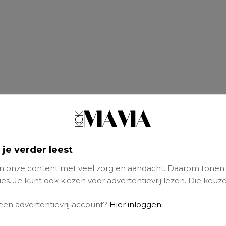
 je verder leest
 onze content met veel zorg en aandacht. Daarom tonen
es. Je kunt ook kiezen voor advertentievrij lezen. Die keuze
talen in je tampons
 een advertentievrij account?
Hier inloggen
 kwam naar buiten door Amerikaanse wetens
ersiteiten van Berkeley en Columbia, die ontd