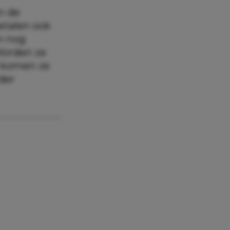
n de
etalen ook
n nog
Worden ze
n komen ze
der