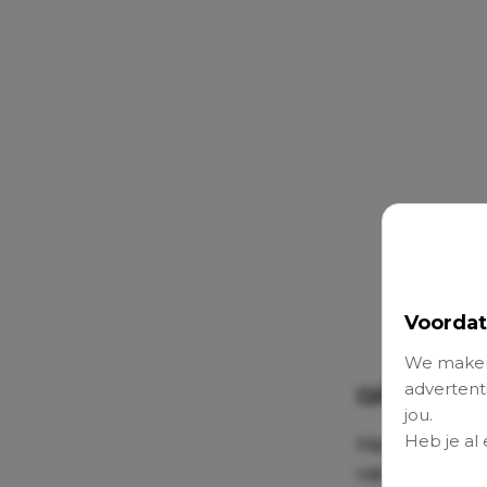
Voordat
We maken
advertenti
Giftige me
jou.
Heb je al
Het nieuws
van de univ