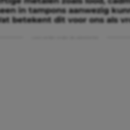
giftige metalen zoals lood, ca
rseen in tampons aanwezig kunn
Wat betekent dit voor ons als 
Lees verder onder de advertentie