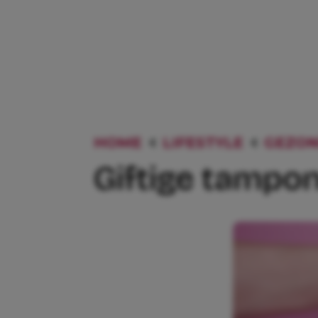
HOME
LIFESTYLE
GEZON
Giftige tampon