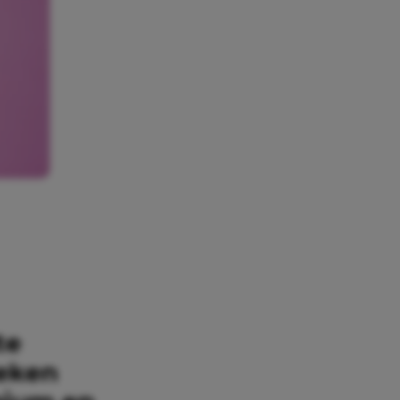
te
leken