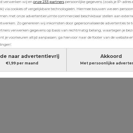
rd verwerken wij en
onze 233 partners
persoonlijke gegevens (zoals je IP-adres 
n in tampons te vinden zijn. Niet alleen een 
) via cookies of vergelijkbare technologieën. Hiermee bouwen we een persoonli
r ook écht schadelijke stoffen zoals lood en a
amen met onze advertentieruimte commercieel beschikbaar stellen aan extern
 FDA (Food and Drug Administration) heeft
etwerken. Zo genereren wij inkomsten door gepersonaliseerde advertenties te 
d dat er onderzoek gedaan gaat worden naa
ners verwerken gegevens op basis van rechtmatig belang, waartegen je be
isico’s voor vrouwen die tampons gebruiken. 
t je voorkeuren altijd aanpassen; ga hiervoor naar de footer van de website en
ing? Nog niet helemaal.
lingen'.
de naar advertentievrij
Akkoord
Lees verder onder de advertentie
€1,99 per maand
Met persoonlijke adverte