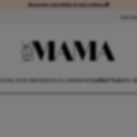
Abonneer voordelig of met cadeau 🎁
Abonneer voordelig of met cad
NIEUW
OONLIJK
RUBRIEKEN
COLUMNS
KIND
LIFESTYLE
KEK B