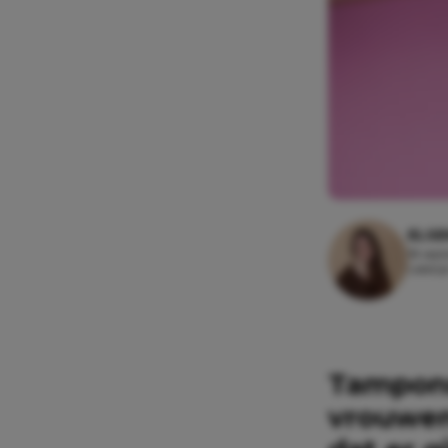
ELSE
18 sep
Leesti
Tampons
vrouwen