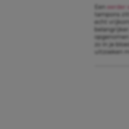
Een
eerder
tampons zit
echt vrijko
belangrijke
opgenomen d
zo in je blo
uitzoeken m