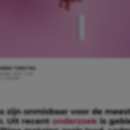
MIEKE TIJMSTRA
tember, 2024 - 11:00
jd: 2 minuten
 zijn onmisbaar voor de mees
. Uit recent
onderzoek
is geb