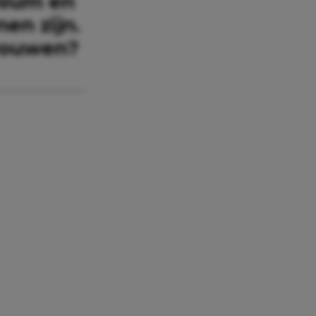
dmium en
en zijn.
vrouwen?