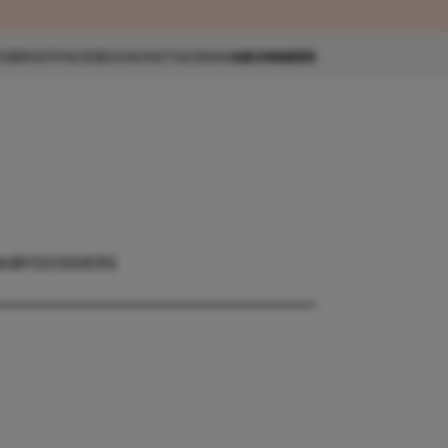
eau 🎁
SBRIEF
FACEBOOK
INSTAGRAM
ABONNEER
ABY
DOSSIERS