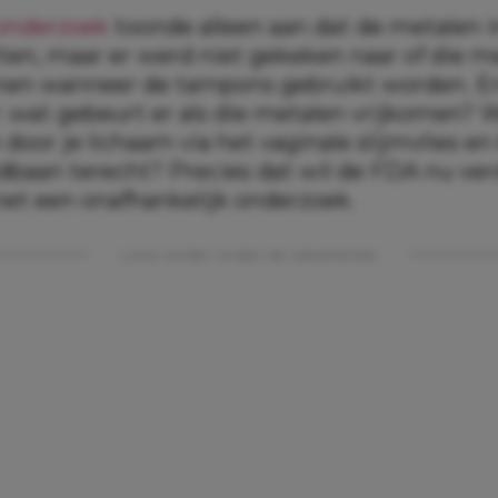
 onderzoek
toonde alleen aan dat de metalen i
ten, maar er werd niet gekeken naar of die m
men wanneer de tampons gebruikt worden. E
r: wat gebeurt er als die metalen vrijkomen? 
oor je lichaam via het vaginale slijmvlies e
edbaan terecht? Precies dat wil de FDA nu ver
et een onafhankelijk onderzoek.
Lees verder onder de advertentie