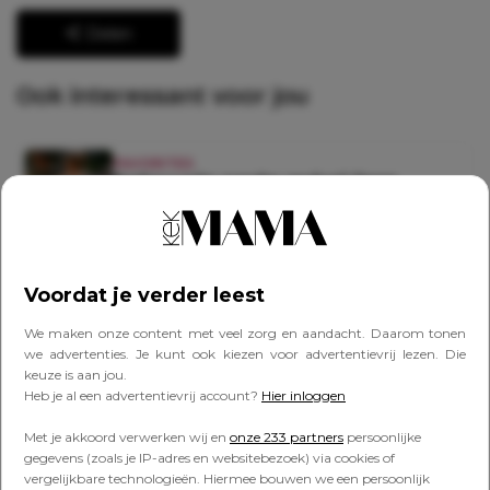
Delen
Ook interessant voor jou
FAVORITES
Barbecueën zonder gedoe? Deze
alleskunner wil je deze zomer écht
hebben
FASHION
Voordat je verder leest
Matchende zwemkleding met je mini?
Deze collectie maakt mag niet ontbreken
We maken onze content met veel zorg en aandacht. Daarom tonen
in je koffer
we advertenties. Je kunt ook kiezen voor advertentievrij lezen. Die
keuze is aan jou.
Heb je al een advertentievrij account?
Hier inloggen
NIEUWS
Ouders, opgelet: foto’s van jonge
Met je akkoord verwerken wij en
onze 233 partners
persoonlijke
kinderen op Vinted worden gebruikt voor
gegevens (zoals je IP-adres en websitebezoek) via cookies of
pornografische content (en dit is hoe)
vergelijkbare technologieën. Hiermee bouwen we een persoonlijk