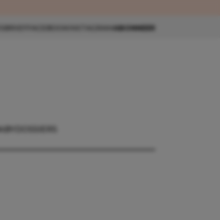
eau 🎁
SBRIEF
FACEBOOK
INSTAGRAM
ABONNEER
ABY
DOSSIERS