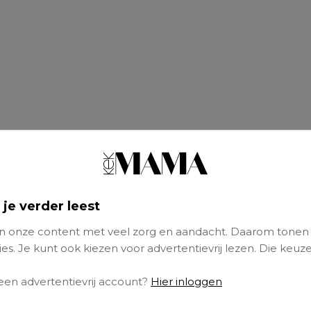
 je verder leest
 onze content met veel zorg en aandacht. Daarom tonen
es. Je kunt ook kiezen voor advertentievrij lezen. Die keuze
 leeftijd?
 een advertentievrij account?
Hier inloggen
d het fietsen met zijwieltjes helemaal onder 