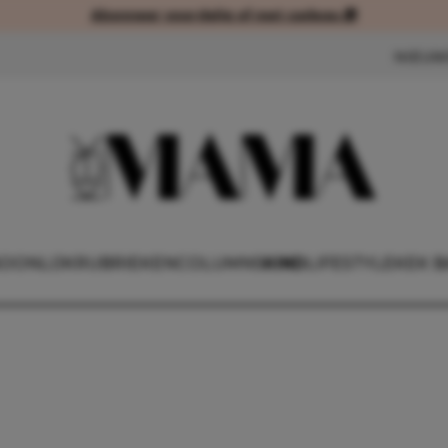
Abonneer voordelig of met cadeau 🎁
Abonneer voordelig of met cad
NIEUW
OONLIJK
RUBRIEKEN
COLUMNS
KIND
LIFESTYLE
KEK B