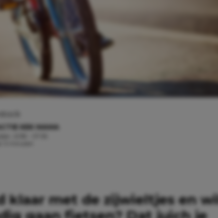
stock
CTIE KEK MAMA
ober, 2018 - 07:55
jd: 3 minuten
nd klaar met de zijwieltjes en wil
dig gaan fietsen? Dat juich je