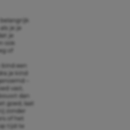
 belangrijk
ls je je
at je
en ook
eg of
: bind een
ra je kind
r genoemd –
ed vast,
j bouwt dan
t goed, laat
ij zonder
rs of het
p tijd te