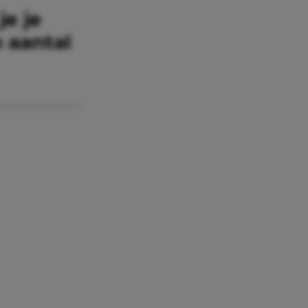
je je
n aantal