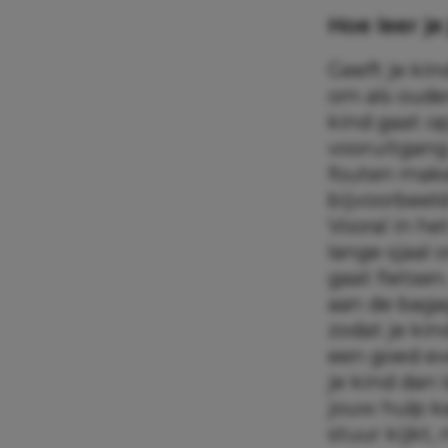
Hoe leer je
Geeft je kin
om als ouder
kind gaat op
vooruitgang 
fouten maken
bijvoorbeeld
Vooral in he
lange sjaal 
gaat fietse
aan de baga
zodat je kin
een goed ev
je kind dan 
jouw hulp ka
stuur kijkt,