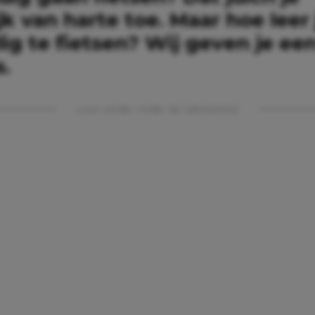
jk van harte toe. Maar hoe leer 
lig te fietsen? Wij geven je ee
s.
Lees verder onder de advertentie