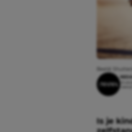
Beeld: Shutter
REDA
25 okt
Leesti
Is je ki
zelfstan