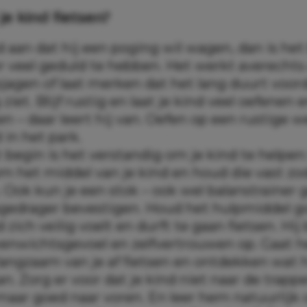
 je kind fietsen?
d aan dat hij een poging wil wagen, dan is het
 veel geduld te hebben. Het werkt averechts a
jagen of laat merken dat het lang duurt voord
ziet. Blijf rustig en laat je kind veel oefenen 
 – daar leert hij van. Oefen op een rustige w
 in het park.
t begin is het verstandig om je kind te helpen
om het middel van je kind en houd die vast zod
n. Ook kun je een stok – ook wel balanstraine
gedrager bevestigen. Houd het hulpmiddel go
d zich veilig voelt en durft te gaan fietsen. Hi
enwichtsgevoel en zelfvertrouwen op. Gaat he
langzaam van je af fietsen en ontdekken wat h
n. Zorg er voor dat je kind niet naar de trappe
 maar goed naar voren. En leer hem natuurlijk o