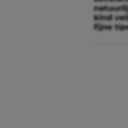
natuurli
kind vei
fijne tip