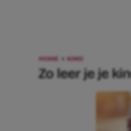
HOME
KIND
ZO LEER JE J
Zo leer je je k