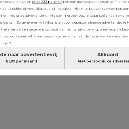
rd verwerken wij en
onze 233 partners
persoonlijke gegevens (zoals je IP-adres 
ij het gaan proberen zonder zijwieltjes. Het e
) via cookies of vergelijkbare technologieën. Hiermee bouwen we een persoonli
j vier jaar is, de ander waagt pas een eerste po
amen met onze advertentieruimte commercieel beschikbaar stellen aan extern
iddeld leert een kind rond zijn vijfde jaar z
etwerken. Zo genereren wij inkomsten door gepersonaliseerde advertenties te 
 fietsen. Hoelang duurt het voor je kind zelfst
ners verwerken gegevens op basis van rechtmatig belang, waartegen je be
 dat verschilt per persoon. De één fietst na e
t je voorkeuren altijd aanpassen; ga hiervoor naar de footer van de website en
zonder problemen weg, bij de ander duurt het 
lingen'.
de naar advertentievrij
Akkoord
Lees verder onder de advertentie
€1,99 per maand
Met persoonlijke adverte