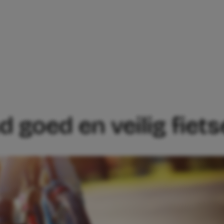
E KIND GOED EN VEILIG FIETSEN
ind goed en veilig fiet