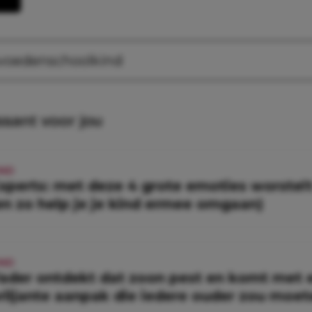
voeden
schoolkind
ssant voor jou
IND
xperts: met deze 4 grote emoties worstelt
en zo help je je kind ermee omgaan)
IND
ader ontdekt dat zoon pest en komt met 
riljante aanpak die iedere ouder zou moe