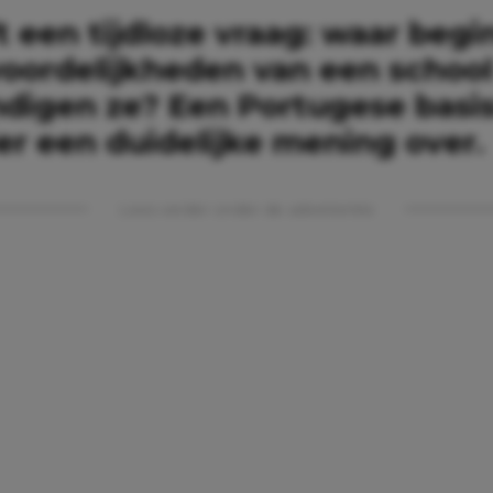
ft een tijdloze vraag: waar beg
oordelijkheden van een school
ndigen ze? Een Portugese basi
er een duidelijke mening over.
Lees verder onder de advertentie