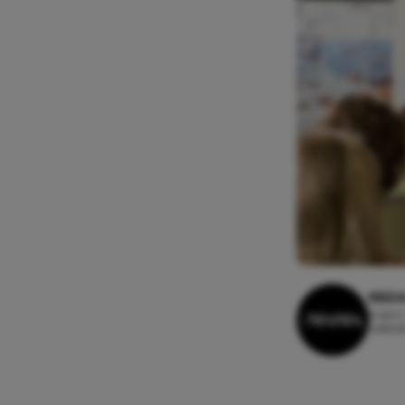
REDA
6 april
Leestij