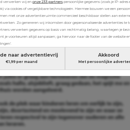
rd verwerken wij en
onze 233 partners
persoonlijke gegevens (zoals je IP-adres 
) via cookies of vergelijkbare technologieën. Hiermee bouwen we een persoonli
amen met onze advertentieruimte commercieel beschikbaar stellen aan extern
etwerken. Zo genereren wij inkomsten door gepersonaliseerde advertenties te 
p werd op Facebook gedeeld en ging al snel
ners verwerken gegevens op basis van rechtmatig belang, waartegen je be
t je voorkeuren altijd aanpassen; ga hiervoor naar de footer van de website en
lingen'.
de naar advertentievrij
Akkoord
€1,99 per maand
Met persoonlijke adverte