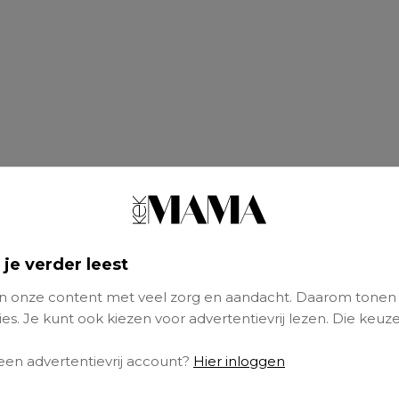
 je verder leest
 onze content met veel zorg en aandacht. Daarom tonen
es. Je kunt ook kiezen voor advertentievrij lezen. Die keuze
ster in de gang te hangen, maakt de school i
 een advertentievrij account?
Hier inloggen
lijk waar voor hen de grens ligt.