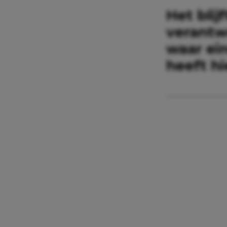
Het blij
verantw
waar ei
heeft hi