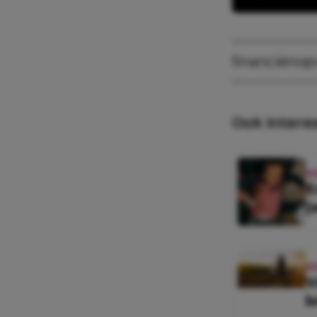
financiën
op
Ook intere
K
E
(
K
V
b