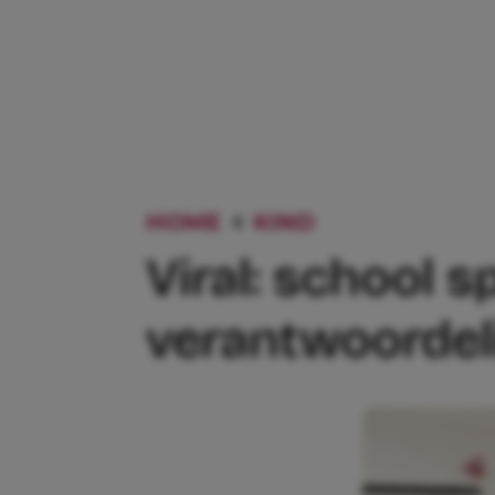
HOME
KIND
VIRAL: SCHO
Viral: school 
verantwoordel