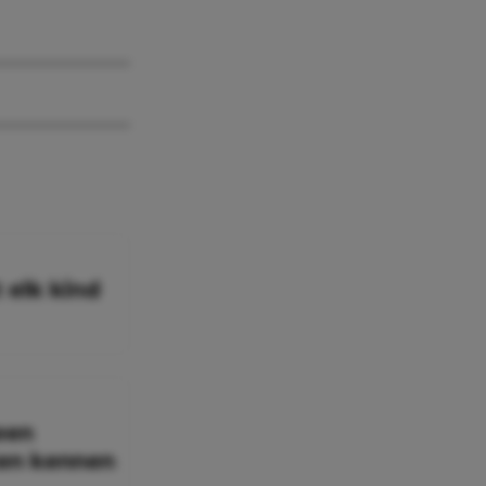
 elk kind
een
ten kennen