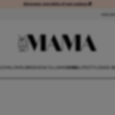
Abonneer voordelig of met cadeau 🎁
Abonneer voordelig of met cad
NIEUW
OONLIJK
RUBRIEKEN
COLUMNS
KIND
LIFESTYLE
KEK B