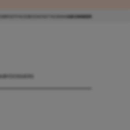
eau 🎁
SBRIEF
FACEBOOK
INSTAGRAM
ABONNEER
ABY
DOSSIERS