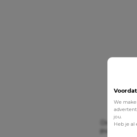
Voordat
We maken
advertenti
jou.
Door een po
Heb je al
punten duide