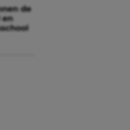
innen de
 en
sschool