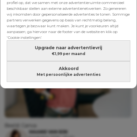
profiel op, dat we samen met onze advertentieruimte commercieel
Experts: met deze 4 grote
beschikbaar stellen aan externe advertentienetwerken. Zo genereren
emoties worstelt elk kind
wij inkomsten door gepersonaliseerde advertenties te tonen. Sommige
partners verwerken gegevens op basis van rechtmatig belang,
(en zo help je je kind ermee
waartegen je bezwaar kunt maken. Je kunt je voorkeuren altijd
aanpassen; ga hiervoor naar de footer van de website en klik op
omgaan)
'Cookie instellingen'.
Upgrade naar advertentievrij
€1,99 per maand
Akkoord
Met persoonlijke advertenties
Beeld: Canva
MAAIKE VAN EIJK