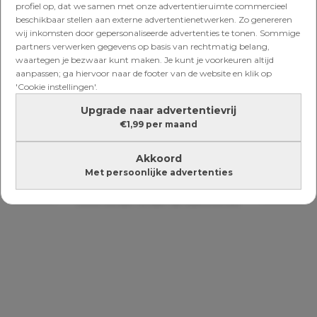
profiel op, dat we samen met onze advertentieruimte commercieel
beschikbaar stellen aan externe advertentienetwerken. Zo genereren
Beeld: Canva
wij inkomsten door gepersonaliseerde advertenties te tonen. Sommige
MAAIKE VAN EIJK
partners verwerken gegevens op basis van rechtmatig belang,
6 augustus, 2026 - 09:00
waartegen je bezwaar kunt maken. Je kunt je voorkeuren altijd
Leestijd: 5 minuten
aanpassen; ga hiervoor naar de footer van de website en klik op
'Cookie instellingen'.
Een peuter die ontploft omdat een ander kind
Upgrade naar advertentievrij
zijn speelgoed pakt, een kleuter die
€1,99 per maand
ontroostbaar huilt om een verloren knuffel of
een kind dat bang wordt van iets wat het op tv
Akkoord
heeft gezien: emoties kunnen bij jonge
Met persoonlijke advertenties
kinderen enorm groot voelen.
Lees verder onder de advertentie