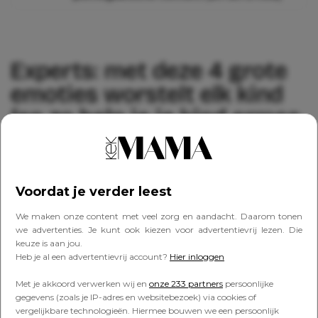
Experts: met deze 4 grote
emoties worstelt elk kind
(en zo help je je kind ermee
omgaan)
Voordat je verder leest
We maken onze content met veel zorg en aandacht. Daarom tonen
we advertenties. Je kunt ook kiezen voor advertentievrij lezen. Die
keuze is aan jou.
Heb je al een advertentievrij account?
Hier inloggen
Met je akkoord verwerken wij en
onze 233 partners
persoonlijke
gegevens (zoals je IP-adres en websitebezoek) via cookies of
vergelijkbare technologieën. Hiermee bouwen we een persoonlijk