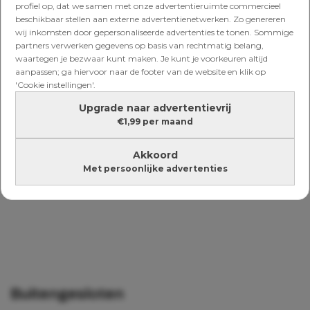
weet ik dat ik de verhuizing naar een compleet
profiel op, dat we samen met onze advertentieruimte commercieel
witte omgeving heb onderschat, maar ik dacht echt
beschikbaar stellen aan externe advertentienetwerken. Zo genereren
dat Zinzi er snel zou wennen. Het is zo’n vrolijk en
wij inkomsten door gepersonaliseerde advertenties te tonen. Sommige
gezellig meisje – althans, dat was ze. Ik herken haar
partners verwerken gegevens op basis van rechtmatig belang,
bijna niet meer.
waartegen je bezwaar kunt maken. Je kunt je voorkeuren altijd
aanpassen; ga hiervoor naar de footer van de website en klik op
'Cookie instellingen'.
Lees verder onder de advertentie
Upgrade naar advertentievrij
€1,99 per maand
Akkoord
Met persoonlijke advertenties
Buitengesloten