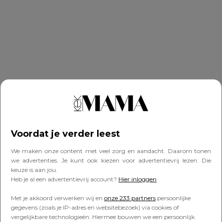
Voordat je verder leest
We maken onze content met veel zorg en aandacht. Daarom tonen
we advertenties. Je kunt ook kiezen voor advertentievrij lezen. Die
keuze is aan jou.
Heb je al een advertentievrij account?
Hier inloggen
Met je akkoord verwerken wij en
onze 233 partners
persoonlijke
gegevens (zoals je IP-adres en websitebezoek) via cookies of
Ze hebben alleen vaak nog niet de woorden om uit
vergelijkbare technologieën. Hiermee bouwen we een persoonlijk