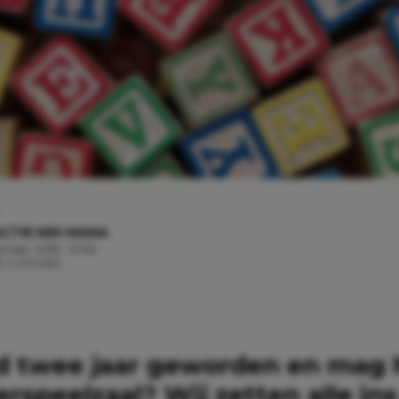
CTIE KEK MAMA
ember, 2018 - 10:50
jd: 2 minuten
nd twee jaar geworden en mag h
rspeelzaal? Wij zetten alle ins