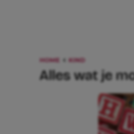
HOME
KIND
ALLES WAT J
Alles wat je m