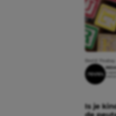
Beeld: Pixabay
REDA
4 sept
Leesti
Is je ki
de peute