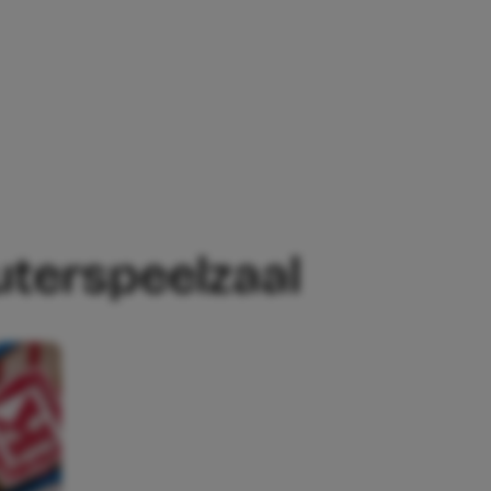
AAL
uterspeelzaal