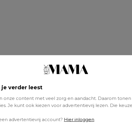
 je verder leest
 peuterspeelzaal?
 onze content met veel zorg en aandacht. Daarom tonen
es. Je kunt ook kiezen voor advertentievrij lezen. Die keuze
eelzaal kun je zien als een voorbereiding op 
 Je kind leert er om te gaan en te spelen met
 een advertentievrij account?
Hier inloggen
 groep bestaat uit ongeveer vijftien kinderen. 
e in huis hebt om te spelen, of er wonen niet