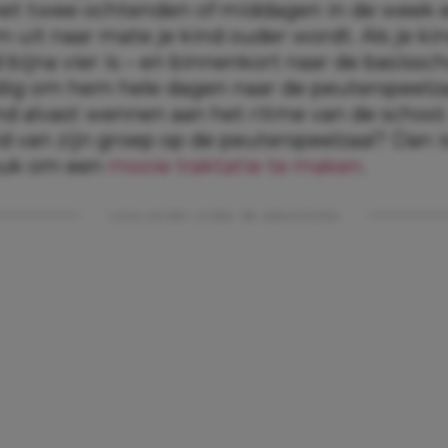
et twee ochtenden of middagen in de week 
 uit naar mate je kind ouder wordt. Als je ki
 bijna vier is – en binnenkort naar de basissch
dig om hem hele dagen naar de peuterspeelzaa
ind alvast wennen aan het ritme van de school
d van zijn groep op de peuterspeelzaal? Dan i
leuk om een
mooie traktatie te maken
.
Lees verder onder de advertentie