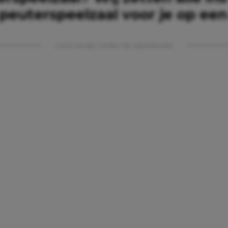
peuterspeelzaal voor je op een r
Lees verder onder de advertentie