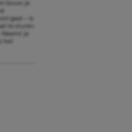
en bouw je
nd
ool gaat – is
l te sturen.
. Neemt je
s het