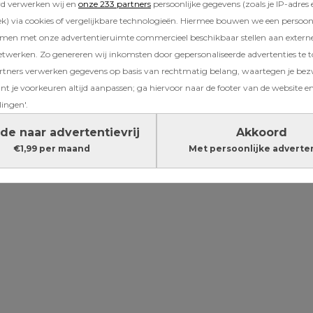
rd verwerken wij en
onze 233 partners
persoonlijke gegevens (zoals je IP-adres 
 de buurt, dan is de peuterspeelzaal een goed
) via cookies of vergelijkbare technologieën. Hiermee bouwen we een persoonli
fijn zijn om een paar uurtjes op een dag tijd v
amen met onze advertentieruimte commercieel beschikbaar stellen aan extern
etwerken. Zo genereren wij inkomsten door gepersonaliseerde advertenties te 
ners verwerken gegevens op basis van rechtmatig belang, waartegen je be
Lees verder onder de advertentie
t je voorkeuren altijd aanpassen; ga hiervoor naar de footer van de website en
lingen'.
de naar advertentievrij
Akkoord
€1,99 per maand
Met persoonlijke adverte