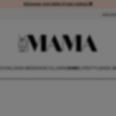
Abonneer voordelig of met cadeau 🎁
Abonneer voordelig of met cad
NIEUW
OONLIJK
RUBRIEKEN
COLUMNS
KIND
LIFESTYLE
KEK B