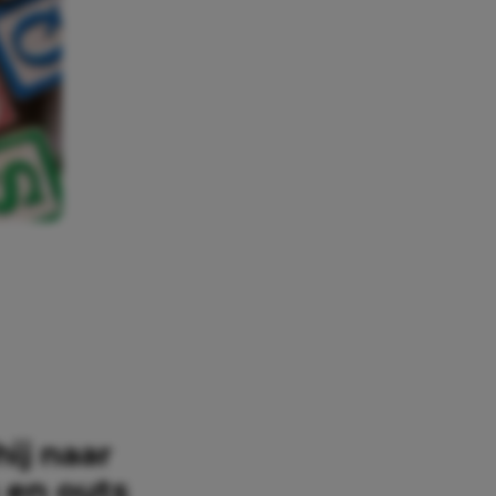
ij naar
 en outs