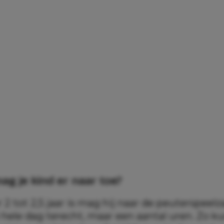
g je kind er naar toe?
r 2 tot 2,5 jaar is mag hij naar de peuterspeelza
 hele dag terecht, maar een aantal uren. Zo ku