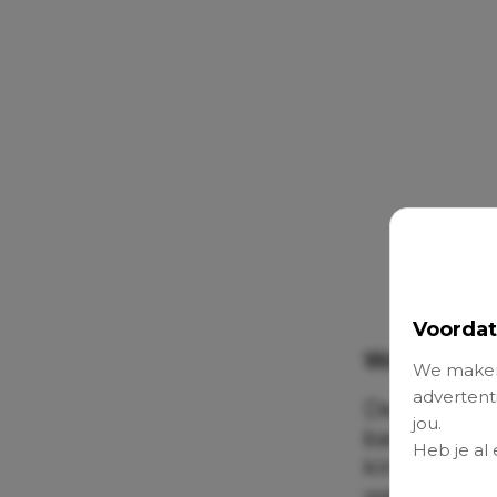
Voordat
Wat is een
We maken
advertenti
De peutersp
jou.
basisschool.
Heb je al
kinderen. De
weinig ruimt