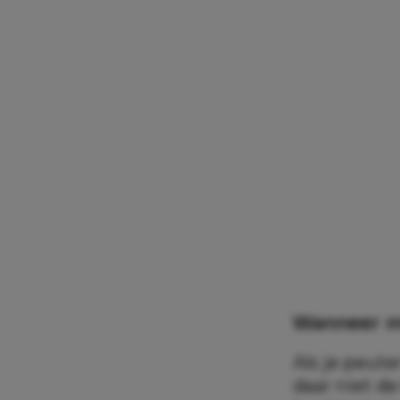
Wanneer ma
Als je peute
daar niet de