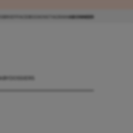
eau 🎁
SBRIEF
FACEBOOK
INSTAGRAM
ABONNEER
ABY
DOSSIERS