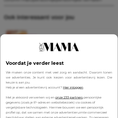
Ook interessant voor jou
MALU
‘Dit is dé remedie tegen een huilende
baby op het strand’
Voordat je verder leest
MALU
We maken onze content met veel zorg en aandacht. Daarom tonen
‘Mama, wanneer ga ik eigenlijk dood?’
we advertenties. Je kunt ook kiezen voor advertentievrij lezen. Die
keuze is aan jou.
Heb je al een advertentievrij account?
Hier inloggen
BN'ERS
Met je akkoord verwerken wij en
onze 233 partners
persoonlijke
Michelle Walk deelt schrik na ernstig
gegevens (zoals je IP-adres en websitebezoek) via cookies of
zwembadongeluk van zoon: ‘Een
vergelijkbare technologieën. Hiermee bouwen we een persoonlijk
godswonder dat hij ongedeerd is’
profiel op, dat we samen met onze advertentieruimte commercieel
beschikbaar stellen aan externe advertentienetwerken. Zo genereren