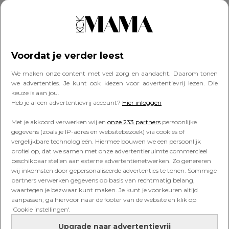
PERSOONLIJK
Kek Mama-enquête: zóveel
Voordat je verder leest
moeders vinden zichzelf ontaard
We maken onze content met veel zorg en aandacht. Daarom tonen
we advertenties. Je kunt ook kiezen voor advertentievrij lezen. Die
keuze is aan jou.
Heb je al een advertentievrij account?
Hier inloggen
KIND
Onderzoek: middagdutjes maken
Met je akkoord verwerken wij en
onze 233 partners
persoonlijke
een kind slimmer
gegevens (zoals je IP-adres en websitebezoek) via cookies of
vergelijkbare technologieën. Hiermee bouwen we een persoonlijk
profiel op, dat we samen met onze advertentieruimte commercieel
beschikbaar stellen aan externe advertentienetwerken. Zo genereren
wij inkomsten door gepersonaliseerde advertenties te tonen. Sommige
PERSOONLIJK
partners verwerken gegevens op basis van rechtmatig belang,
En ineens voel je je wel heel oud:
waartegen je bezwaar kunt maken. Je kunt je voorkeuren altijd
deze films bestaan al 20 (!) jaar
aanpassen; ga hiervoor naar de footer van de website en klik op
'Cookie instellingen'.
Upgrade naar advertentievrij