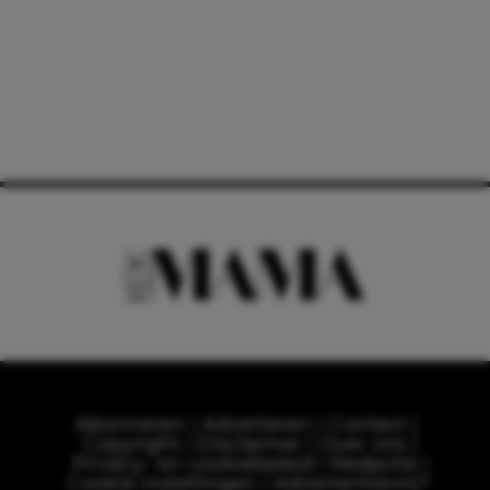
Abonneren
Adverteren
Contact
Copyright
Disclaimer
Over ons
Privacy- en cookiebeleid
Redactie
Cookie instellingen
Advertentievrij?