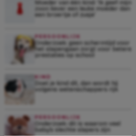
Moeder van één kind: ‘Ik geef mijn
zoon liever een leuke moeder dan
een broertje of zusje’
PERSOONLIJK
Onderzoek: geen schermtijd voor
het slapengaan zorgt voor betere
prestaties op school
KIND
Doet je kind dít, dan wordt hij
volgens wetenschappers rijk
PERSOONLIJK
Onderzoek: dit is waarom veel
baby’s slechte slapers zijn