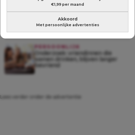
€1,99 per maand
PERSOONLIJK
Onderzoek: dit doet een tweede
kind met jullie relatie
Akkoord
Met persoonlijke advertenties
PERSOONLIJK
Onderzoek: vriendinnen die
samen drinken, blijven langer
bevriend
Lees verder onder de advertentie