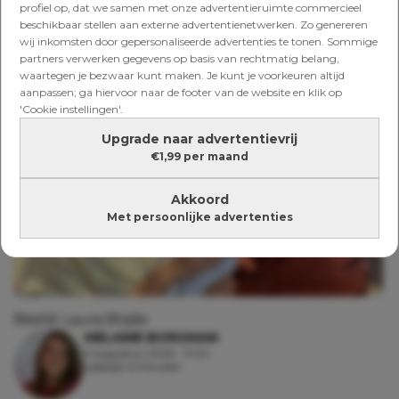
met haar gezin in Spanje:
profiel op, dat we samen met onze advertentieruimte commercieel
‘Ik wil mijn kinderen dit niet
beschikbaar stellen aan externe advertentienetwerken. Zo genereren
wij inkomsten door gepersonaliseerde advertenties te tonen. Sommige
meer ontnemen’
partners verwerken gegevens op basis van rechtmatig belang,
waartegen je bezwaar kunt maken. Je kunt je voorkeuren altijd
aanpassen; ga hiervoor naar de footer van de website en klik op
'Cookie instellingen'.
Upgrade naar advertentievrij
€1,99 per maand
Akkoord
Met persoonlijke advertenties
Beeld: Laura Brijde
MELANIE BORGMAN
9 augustus, 2026 - 11:00
Leestijd: 6 minuten