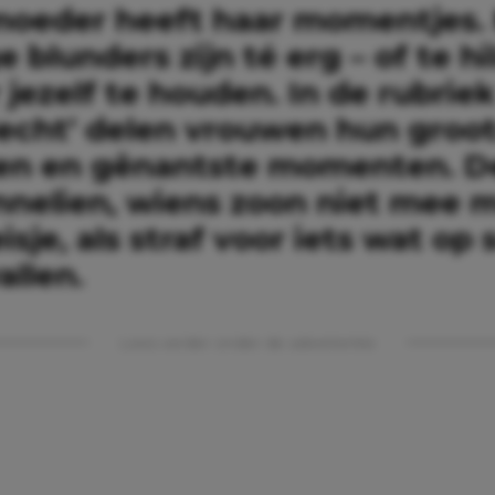
moeder heeft haar momentjes.
blunders zijn té erg – of te hil
jezelf te houden. In de rubrie
echt’ delen vrouwen hun groo
n en gênantste momenten. D
nelien, wiens zoon niet mee 
isje, als straf voor iets wat op 
allen.
Lees verder onder de advertentie