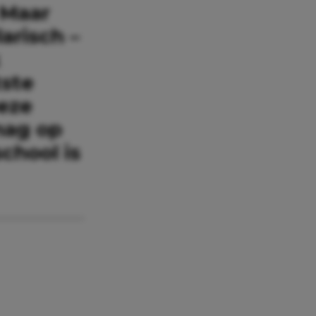
 Maar
arisch –
k
tste
eze
mag op
school is