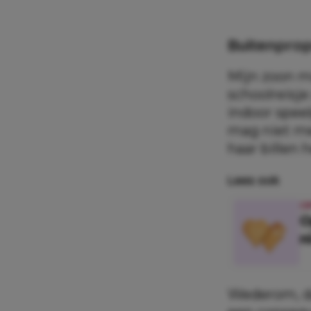
Buitenprop
Mijn zoon m
schoolreisje
indoor speel
mag niet mee
haar billen 
Lees ook
O
O
n
Wederom, dat