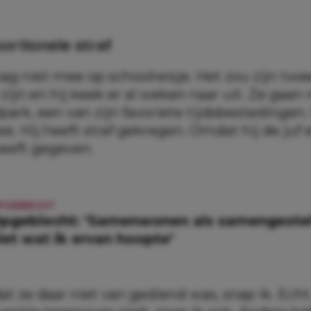
ortionele straf
ag niet mee op schoolreisje. Het zou zijn tw
 zijn en hij keek er al weken naar uit. Ze gaan
park, een van zijn favoriete tijdsbestedingen.
. Hij heeft straf gekregen. Omdat hij de juf 
heeft gegeven.
PGEBIECHT
pgebiecht: ‘Samenwonen als samengesteld
iet wat ik ervan hoopte’
 ze daar niet van gediend was, snap ik. Echt.