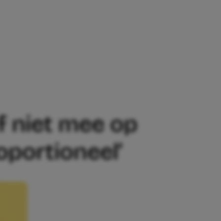
ALS STRAF NIET MEE OP SCHOOLREISJE
f niet mee op
oportioneel’