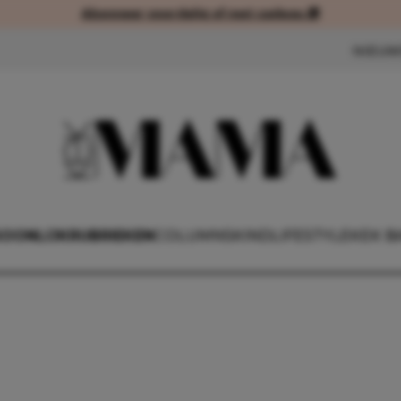
Abonneer voordelig of met cadeau 🎁
Abonneer voordelig of met cad
NIEUW
SOONLIJK
RUBRIEKEN
COLUMNS
KIND
LIFESTYLE
KEK B