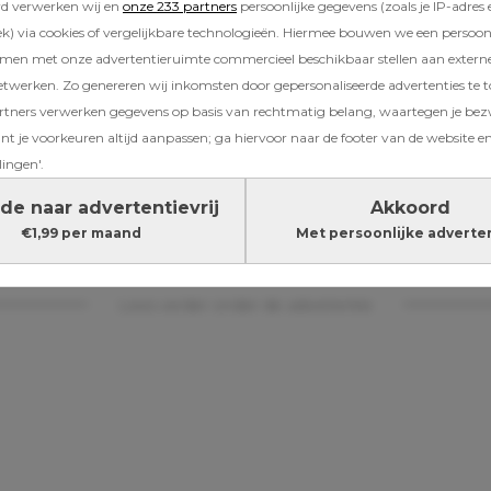
rd verwerken wij en
onze 233 partners
persoonlijke gegevens (zoals je IP-adres 
) via cookies of vergelijkbare technologieën. Hiermee bouwen we een persoonli
amen met onze advertentieruimte commercieel beschikbaar stellen aan extern
etrouwd, moeder van een zoon (5) en dochter (8)
etwerken. Zo genereren wij inkomsten door gepersonaliseerde advertenties te 
t school, en ik had nooit verwacht dat mij da
ners verwerken gegevens op basis van rechtmatig belang, waartegen je be
k ben niet iemand die snel moeilijk doet. Dat
t je voorkeuren altijd aanpassen; ga hiervoor naar de footer van de website en
e regels dan thuis: logisch. Dat moeders van 
lingen'.
eden dan ik: uiteraard. Ik ben ook echt geen
de naar advertentievrij
Akkoord
e moeder die snel stennis zou schoppen over 
€1,99 per maand
Met persoonlijke adverte
t dus wel.
Lees verder onder de advertentie