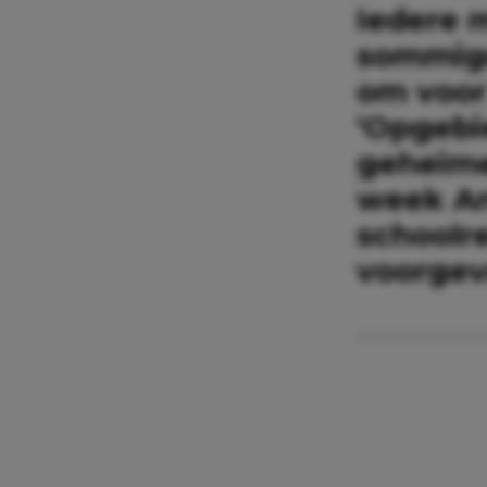
Iedere 
sommige 
om voor 
‘Opgebi
geheime
week An
schoolre
voorgev