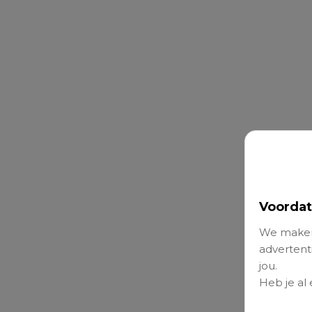
Voordat
We maken
advertenti
jou.
Heb je al