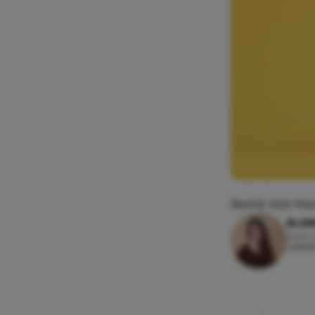
Beeld: Kek M
ELSE
2 juni
Leesti