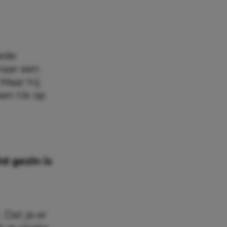
eede
 naar een
 Maar hij
een tik op
 gezin is
 Dat je er