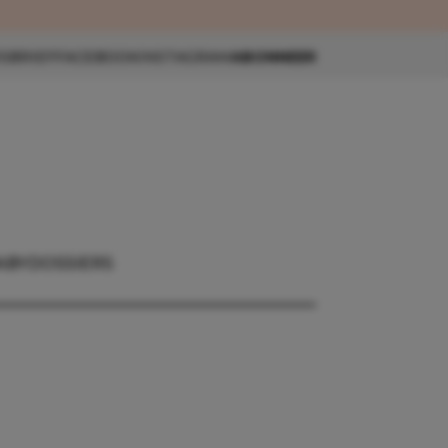
eau 🎁
SBRIEF
FACEBOOK
INSTAGRAM
ABONNEER
ABY
DOSSIERS