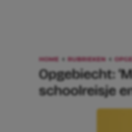
HOME
RUBRIEKEN
OPGE
Opgebiecht: ‘M
schoolreisje e