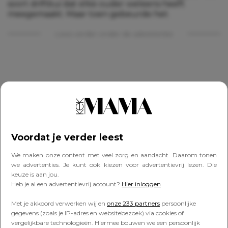
soort driftbui dat elke ouder weleens heeft
meegemaakt. Maar toen gebeurde het.
Lees verder onder de advertentie
Voordat je verder leest
We maken onze content met veel zorg en aandacht. Daarom tonen
we advertenties. Je kunt ook kiezen voor advertentievrij lezen. Die
keuze is aan jou.
Heb je al een advertentievrij account?
Hier inloggen
Lees ook
Met je akkoord verwerken wij en
onze 233 partners
persoonlijke
PERSOONLIJK
Manons verhaal: ‘Ineens werden we
gegevens (zoals je IP-adres en websitebezoek) via cookies of
verdacht van kindermishandeling’
vergelijkbare technologieën. Hiermee bouwen we een persoonlijk