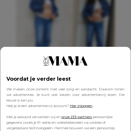
Voordat je verder leest
Voor groeiende buiken en kleine
avonturiers
We maken onze content met veel zorg en aandacht. Daarom tonen
we advertenties. Je kunt ook kiezen voor advertentievrij lezen. Die
keuze is aan jou.
De nieuwe Essentials collectie is ontworpen om met
Heb je al een advertentievrij account?
Hier inloggen
je mee te bewegen. Comfortabele
zwangerschapsjeans en zachte kleding waarin
Met je akkoord verwerken wij en
onze 233 partners
persoonlijke
kinderen vrij kunnen spelen, ontdekken en groeien.
gegevens (zoals je IP-adres en websitebezoek) via cookies of
Voor alle momenten die erbij horen, groot én klein.
vergelijkbare technologieën. Hiermee bouwen we een persoonlijk