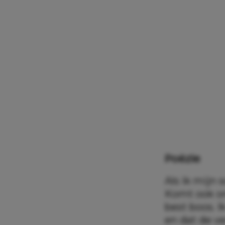
Poëzie
Als ik mijn 
Komt ook om
best boos. I
en dat de ve