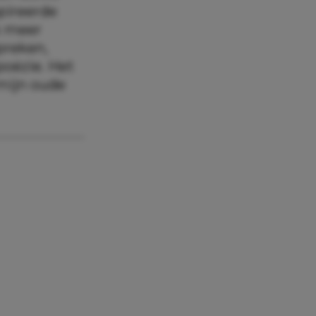
spireerde
k meer
preken,
poëzie. Het
 mijn oude