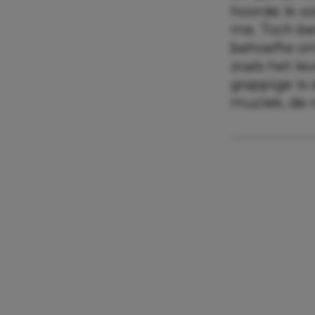
hoorde ik o
me. Toch be
behoefte om
zoals het le
grappige is 
muziek, de r