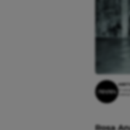
MIRT
31 okt
Leesti
Rosa Ana