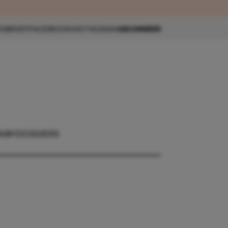
eau 🎁
SBRIEF
FACEBOOK
INSTAGRAM
ABONNEER
ABY
DOSSIERS