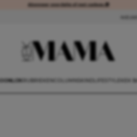
Abonneer voordelig of met cadeau 🎁
Abonneer voordelig of met cad
NIEUW
OONLIJK
RUBRIEKEN
COLUMNS
KIND
LIFESTYLE
KEK B