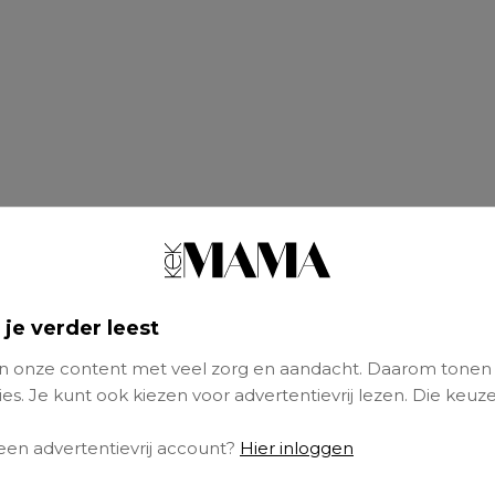
ilde ik dj worden; ik had gespaard voor draaita
 je verder leest
eester achter de decks worden. Maar op een p
 onze content met veel zorg en aandacht. Daarom tonen
k kwam hoorde ik jongens regelmatig op een 
es. Je kunt ook kiezen voor advertentievrij lezen. Die keuze
rouwen rappen. Ik vond het interessant om da
n. Zo schreef ik mijn eerste tekst. De volgen
 een advertentievrij account?
Hier inloggen
ug en stond ik onder begeleiding van een be