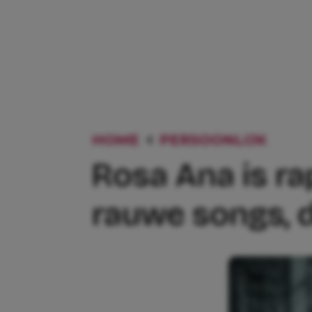
HOME
PERSOONLIJK
ROSA
Rosa Ana is ra
rauwe songs, d