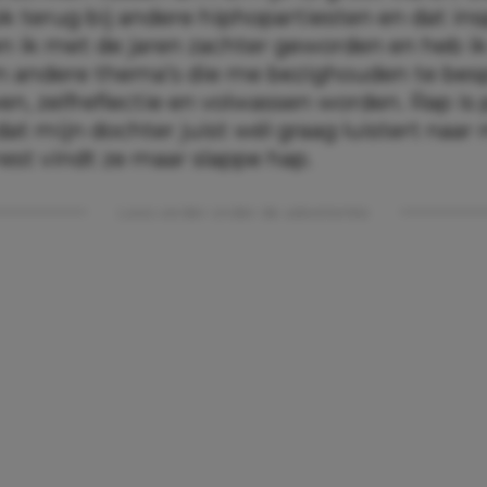
ok terug bij andere hiphopartiesten en dat in
n ik met de jaren zachter geworden en heb i
 andere thema’s die me bezighouden te bes
ven, zelfreflectie en volwassen worden. Rap is 
dat mijn dochter juist wél graag luistert naar
est vindt ze maar slappe hap.
Lees verder onder de advertentie