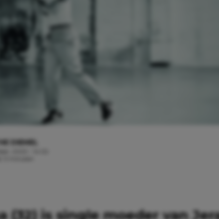
HE DIEMEL
ober, 2020 - 14:02
jd: 3 minuten
 (32) is single moeder van Jer