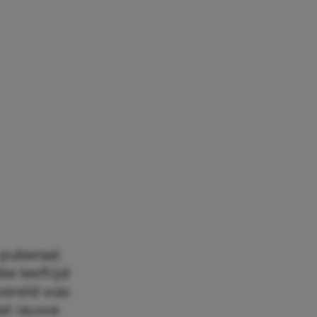
 puberaal.
e leeftijd
 wereld was
Dat rauwe