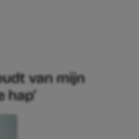
 VAN MIJN RAUWE SONGS, DE REST VIN
oudt van mijn
e hap’