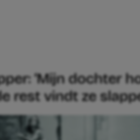
 ANA IS RAPPER: ‘MIJN DOCHTER HOUDT
pper: ‘Mijn dochter h
e rest vindt ze slapp