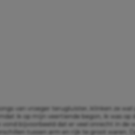
songs van vroeger terugluister, klinken ze wat
dat ik op mijn veertiende begon, ik was op di
k vond bijvoorbeeld dat er veel onrecht in de
rschillen tussen arm en rijk te groot waren. 