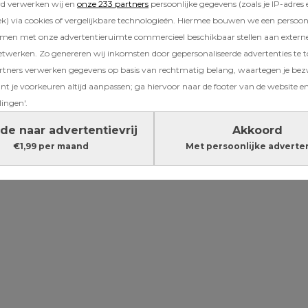
 te battlen. Daarna greep ik elke open mic a
rd verwerken wij en
onze 233 partners
persoonlijke gegevens (zoals je IP-adres 
efenen.
) via cookies of vergelijkbare technologieën. Hiermee bouwen we een persoonli
amen met onze advertentieruimte commercieel beschikbaar stellen aan extern
etwerken. Zo genereren wij inkomsten door gepersonaliseerde advertenties te 
Lees verder onder de advertentie
ners verwerken gegevens op basis van rechtmatig belang, waartegen je be
t je voorkeuren altijd aanpassen; ga hiervoor naar de footer van de website en
lingen'.
de naar advertentievrij
Akkoord
€1,99 per maand
Met persoonlijke adverte