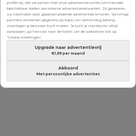
wakker!’ We gaven haar mijn telefoon met een
profiel op, dat we samen met onze advertentieruimte commercieel
filmpje van Peppa Pig, zodat we zelf nog een beetje
beschikbaar stellen aan externe advertentienetwerken. Zo genereren
konden luieren.
wij inkomsten door gepersonaliseerde advertenties te tonen. Sommige
partners verwerken gegevens op basis van rechtmatig belang,
Lees verder onder de advertentie
waartegen je bezwaar kunt maken. Je kunt je voorkeuren altijd
aanpassen; ga hiervoor naar de footer van de website en klik op
'Cookie instellingen'.
Upgrade naar advertentievrij
€1,99 per maand
Akkoord
Met persoonlijke advertenties