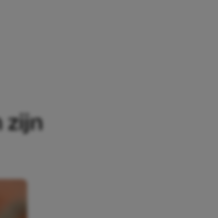
JN SPEELGOED TE DELEN?’
 zijn