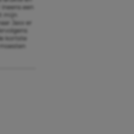
 ineens een
it mijn
aar Jaxx er
Vervolgens
de kortste
n moesten