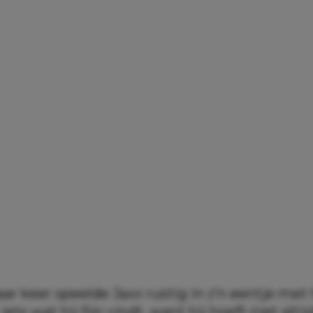
ar keer speelde Jaxx rustig in z’n eentje met
iets wat hij fijn vindt, want hij hoeft niet alti