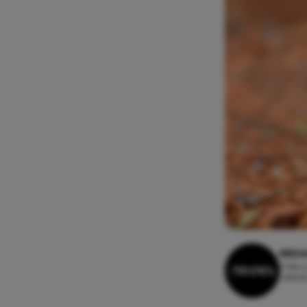
REDA
9 febru
Leesti