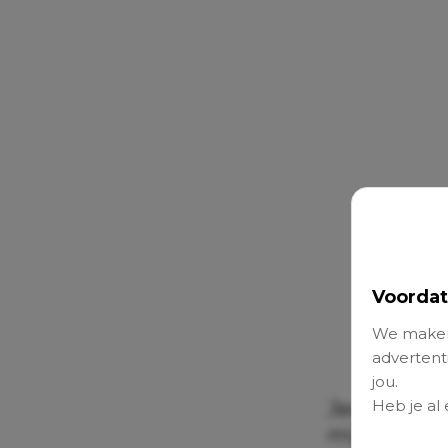
Voordat
We maken
advertenti
jou.
Heb je al
Jeanette (36
mijn zoon e