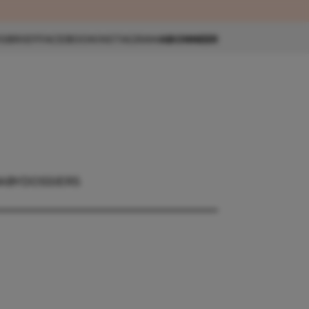
eau 🎁
SBRIEF
FACEBOOK
INSTAGRAM
ABONNEER
ABY
DOSSIERS