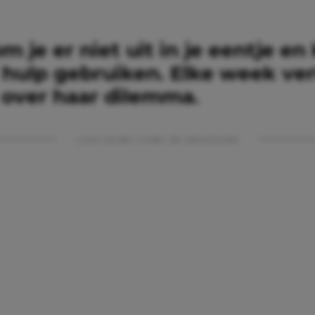
 je er niet uit in je eentje en
 hulp gebruiken. Elke week ver
over haar dilemma.
Lees verder onder de advertentie