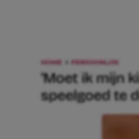
HOME
PERSOONLIJK
‘MOE
‘Moet ik mijn k
speelgoed te d