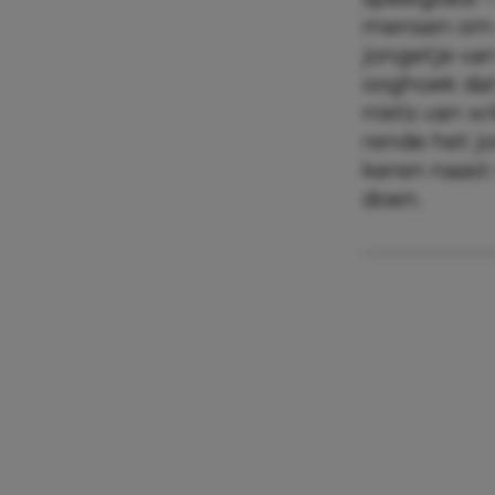
mensen om 
jongetje van
ooghoek dat
niets van w
rende het jo
keren naast
doen.