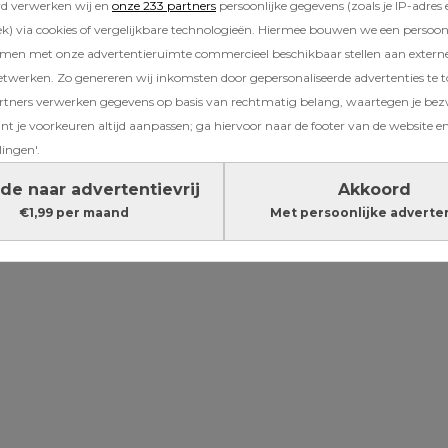
rd verwerken wij en
onze 233 partners
persoonlijke gegevens (zoals je IP-adres 
rs, kan Jaxx naar hartelust klimmen in de tou
) via cookies of vergelijkbare technologieën. Hiermee bouwen we een persoonli
j het
klimrek
spelen. Sinds kort neemt hij graa
amen met onze advertentieruimte commercieel beschikbaar stellen aan extern
 mee, die hij van zijn vader heeft gekregen v
etwerken. Zo genereren wij inkomsten door gepersonaliseerde advertenties te 
ardag.
ners verwerken gegevens op basis van rechtmatig belang, waartegen je be
t je voorkeuren altijd aanpassen; ga hiervoor naar de footer van de website en
Lees verder onder de advertentie
lingen'.
de naar advertentievrij
Akkoord
€1,99 per maand
Met persoonlijke adverte