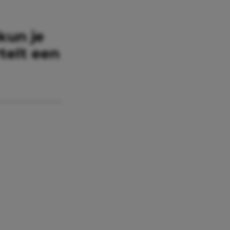
 kun je
telt een