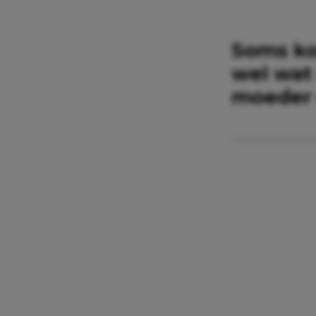
Soms kom
wel wat
moeder 