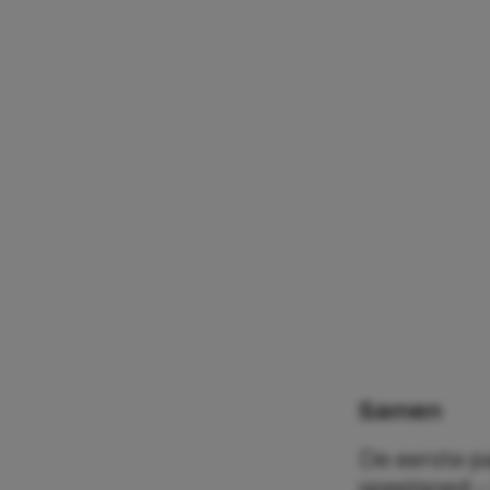
Samen
De eerste pa
speelgoed – 