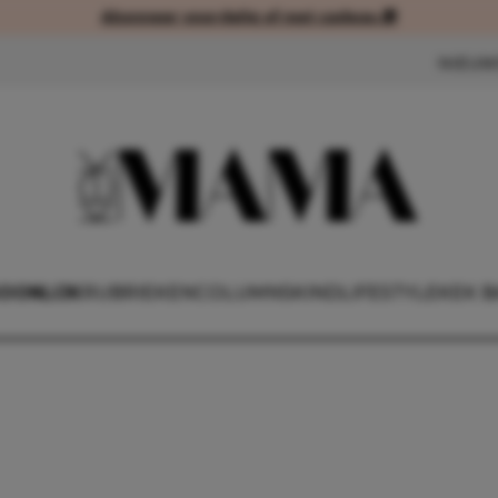
Abonneer voordelig of met cadeau 🎁
Abonneer voordelig of met cad
NIEUW
OONLIJK
RUBRIEKEN
COLUMNS
KIND
LIFESTYLE
KEK B