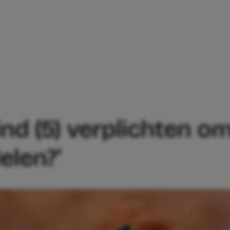
T IK MIJN KIND (5) VERPLICHTEN OM ZI
ind (5) verplichten om
elen?’