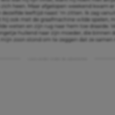
zich heen. Maar afgelopen weekend kwam er
 dezelfde leeftijd naast ‘m zitten. Ik zag vanu
 hij ook met de graafmachine wilde spelen, m
ilde weten en zijn rug naar hem toe draaide. 
ngetje huilend naar zijn moeder, die binnen 
 mijn zoon stond om te zeggen dat ze same
Lees verder onder de advertentie