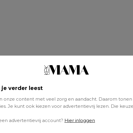
 je verder leest
 onze content met veel zorg en aandacht. Daarom tonen
es. Je kunt ook kiezen voor advertentievrij lezen. Die keuze
 een advertentievrij account?
Hier inloggen
) is single moeder van Jaxx (5):
“Met mooi w
n ik graag naar het
park
: terwijl ik op een ban