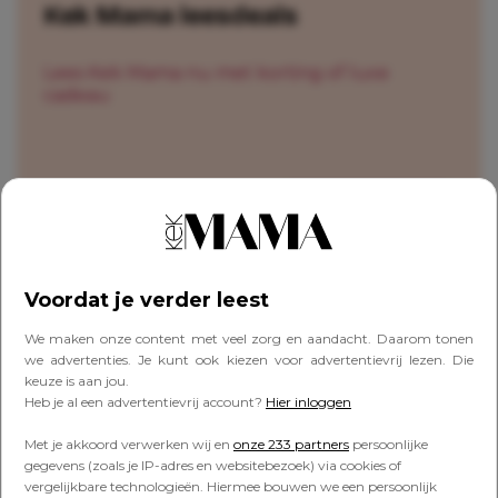
Kek Mama leesdeals
Lees Kek Mama nu met korting of luxe
cadeau
Ga voor me-time
Voordat je verder leest
Delen
We maken onze content met veel zorg en aandacht. Daarom tonen
we advertenties. Je kunt ook kiezen voor advertentievrij lezen. Die
Delen
keuze is aan jou.
Heb je al een advertentievrij account?
Hier inloggen
Ook interessant voor jou
Met je akkoord verwerken wij en
onze 233 partners
persoonlijke
gegevens (zoals je IP-adres en websitebezoek) via cookies of
vergelijkbare technologieën. Hiermee bouwen we een persoonlijk