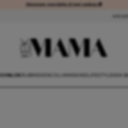
Abonneer voordelig of met cadeau 🎁
Abonneer voordelig of met cad
NIEUW
OONLIJK
RUBRIEKEN
COLUMNS
KIND
LIFESTYLE
KEK B