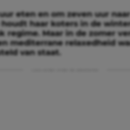
uur eten en om zeven uur naar
 houdt haar koters in de winte
ak regime. Maar in de zomer ve
een mediterrane relaxedheid wa
steld van staat.
Lees verder onder de advertentie