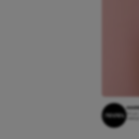
MARI
30 juli
Leesti