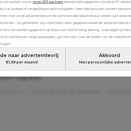
f acht ’s avonds en ik bevond mij in een oase
rd verwerken wij en
onze 233 partners
persoonlijke gegevens (zoals je IP-adres 
euren en krakend plastic. Om me heen plonsd
) via cookies of vergelijkbare technologieën. Hiermee bouwen we een persoonli
rie en drukte overtroffen door mijn man die e
amen met onze advertentieruimte commercieel beschikbaar stellen aan extern
etwerken. Zo genereren wij inkomsten door gepersonaliseerde advertenties te 
atie van een met een dolfijn gekruiste walrus
ners verwerken gegevens op basis van rechtmatig belang, waartegen je be
bben. Het leek een scène uit een ietwat uit d
t je voorkeuren altijd aanpassen; ga hiervoor naar de footer van de website en
insvakantie op een Spaanse camping midden i
lingen'.
 en crèche verder weg leken dan ooit. Was het
gavond en iedereen moest de volgende dag 
de naar advertentievrij
Akkoord
k, die school en de opvang. Het wijntje in mi
€1,99 per maand
Met persoonlijke adverte
t misplaatst, want wij drinken alleen in het 
esten nog eten.
Lees verder onder de advertentie