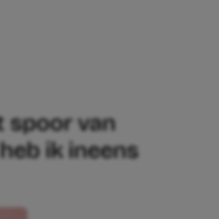
OR VAN VOETSTAPJES EN ZAND DOOR MI
t spoor van
 heb ik ineens