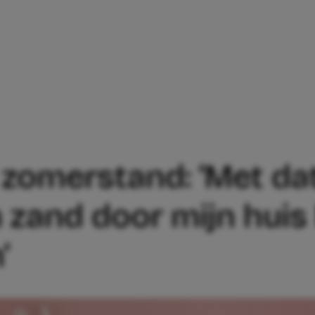
 STAAT IN ZOMERSTAND: ‘MET DAT SPO
 zomerstand: ‘Met da
 zand door mijn huis
’