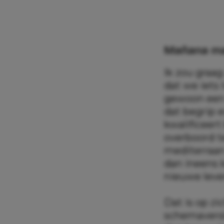
Mañana m
Ik zou graag
dat we iets 
gewoon een v
dat begrip 
kwalificeert
overboord te
mediterraan 
dan ineens 
nieuwe lev
Dat is op zi
schemaversl