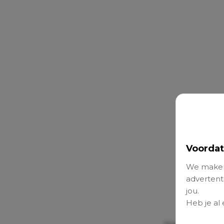
Voordat
We maken
advertenti
jou.
Heb je al