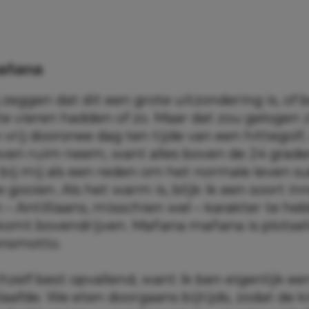
añana
 zeggen dat dit een grote uitzondering is, of 
te vieren hadden of zo. Maar dat zou gelogen z
rij doorsnee dag ten tijde van een hittegolf, 
even ruim neem, want alles boven de 24 grad
 bij mij als een reden om het normale leven s
 gooien. Als het warm is, blijk ik een soort in
– Antilliaans, misschien wel – karakter te he
komt bovendrijven. Mañana mañana is plotsel
ensmotto.
chzelf best opvallend, want ik ben eigenlijk ee
aafde. We eten doorgaans bijtijds, zodat de k