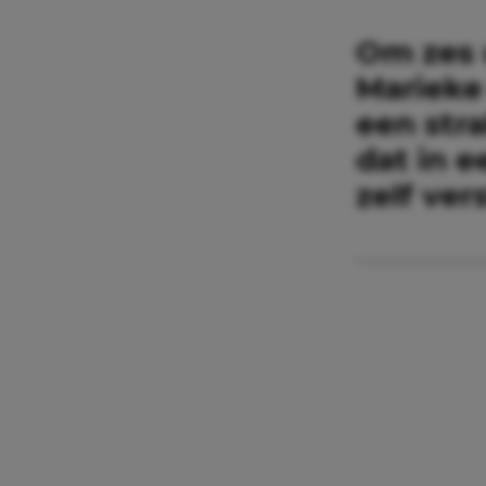
Om zes 
Marieke
een str
dat in 
zelf ver