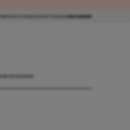
eau 🎁
SBRIEF
FACEBOOK
INSTAGRAM
ABONNEER
ABY
DOSSIERS