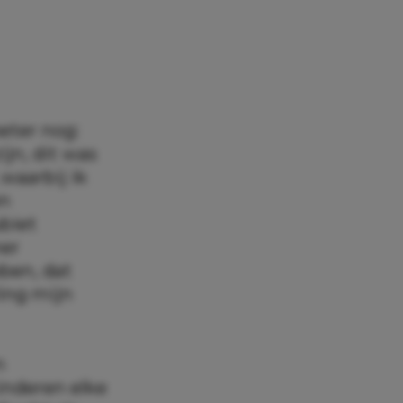
beter nog:
ijn, dit was
waarbij ik
en
ubiet
ner
bben, dat
ing mijn
n
inderen elke