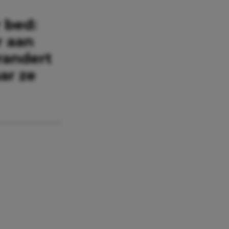
 bed:
r aan
randert
ar ze