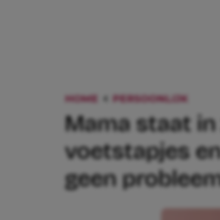
HOME
PERSOONLIJK
MAMA
Mama staat in
voetstapjes en
geen probleem